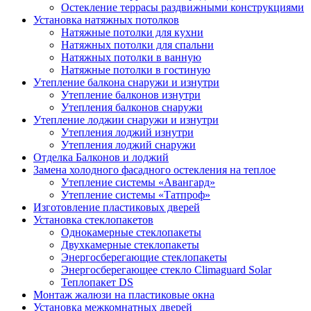
Остекление террасы раздвижными конструкциями
Установка натяжных потолков
Натяжные потолки для кухни
Натяжных потолки для спальни
Натяжных потолки в ванную
Натяжные потолки в гостиную
Утепление балкона снаружи и изнутри
Утепление балконов изнутри
Утепления балконов снаружи
Утепление лоджии снаружи и изнутри
Утепления лоджий изнутри
Утепления лоджий снаружи
Отделка Балконов и лоджий
Замена холодного фасадного остекления на теплое
Утепление системы «Авангард»
Утепление системы «Татпроф»
Изготовление пластиковых дверей
Установка стеклопакетов
Однокамерные стеклопакеты
Двухкамерные стеклопакеты
Энергосберегающие стеклопакеты
Энергосберегающее стекло Climaguard Solar
Теплопакет DS
Монтаж жалюзи на пластиковые окна
Установка межкомнатных дверей