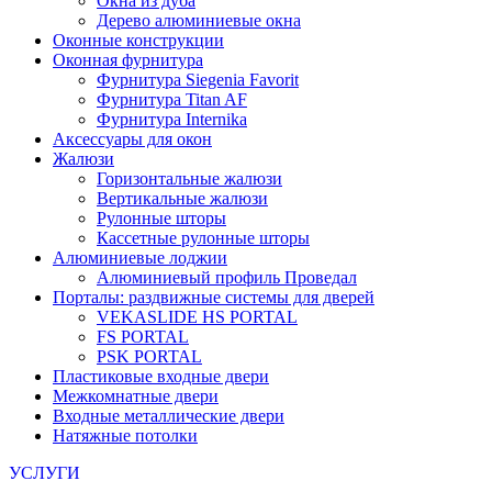
Окна из дуба
Дерево алюминиевые окна
Оконные конструкции
Оконная фурнитура
Фурнитура Siegenia Favorit
Фурнитура Titan AF
Фурнитура Internika
Аксессуары для окон
Жалюзи
Горизонтальные жалюзи
Вертикальные жалюзи
Рулонные шторы
Кассетные рулонные шторы
Алюминиевые лоджии
Алюминиевый профиль Проведал
Порталы: раздвижные системы для дверей
VEKASLIDE HS PORTAL
FS PORTAL
PSK PORTAL
Пластиковые входные двери
Межкомнатные двери
Входные металлические двери
Натяжные потолки
УСЛУГИ