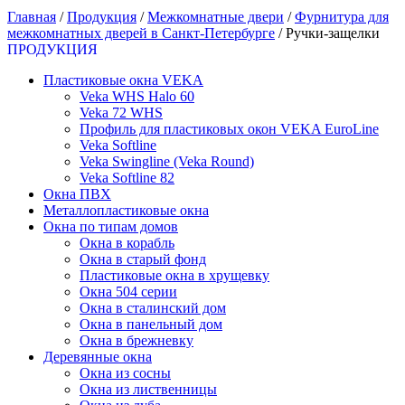
Главная
/
Продукция
/
Межкомнатные двери
/
Фурнитура для
межкомнатных дверей в Санкт-Петербурге
/
Ручки-защелки
ПРОДУКЦИЯ
Пластиковые окна VEKA
Veka WHS Halo 60
Veka 72 WHS
Профиль для пластиковых окон VEKA EuroLine
Veka Softline
Veka Swingline (Veka Round)
Veka Softline 82
Окна ПВХ
Металлопластиковые окна
Окна по типам домов
Окна в корабль
Окна в старый фонд
Пластиковые окна в хрущевку
Окна 504 серии
Окна в сталинский дом
Окна в панельный дом
Окна в брежневку
Деревянные окна
Окна из сосны
Окна из лиственницы