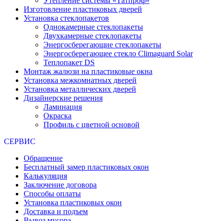
Утепление системы «Татпроф»
Изготовление пластиковых дверей
Установка стеклопакетов
Однокамерные стеклопакеты
Двухкамерные стеклопакеты
Энергосберегающие стеклопакеты
Энергосберегающее стекло Climaguard Solar
Теплопакет DS
Монтаж жалюзи на пластиковые окна
Установка межкомнатных дверей
Установка металлических дверей
Дизайнерские решения
Ламинация
Окраска
Профиль с цветной основой
СЕРВИС
Обращение
Бесплатный замер пластиковых окон
Калькуляция
Заключение договора
Способы оплаты
Установка пластиковых окон
Доставка и подъем
Вывоз мусора