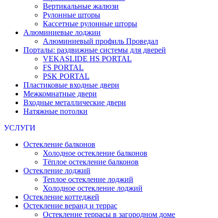
Вертикальные жалюзи
Рулонные шторы
Кассетные рулонные шторы
Алюминиевые лоджии
Алюминиевый профиль Проведал
Порталы: раздвижные системы для дверей
VEKASLIDE HS PORTAL
FS PORTAL
PSK PORTAL
Пластиковые входные двери
Межкомнатные двери
Входные металлические двери
Натяжные потолки
УСЛУГИ
Остекление балконов
Холодное остекление балконов
Тёплое остекление балконов
Остекление лоджий
Теплое остекление лоджий
Холодное остекление лоджий
Остекление коттеджей
Остекление веранд и террас
Остекление террасы в загородном доме