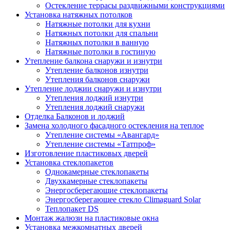
Остекление террасы раздвижными конструкциями
Установка натяжных потолков
Натяжные потолки для кухни
Натяжных потолки для спальни
Натяжных потолки в ванную
Натяжные потолки в гостиную
Утепление балкона снаружи и изнутри
Утепление балконов изнутри
Утепления балконов снаружи
Утепление лоджии снаружи и изнутри
Утепления лоджий изнутри
Утепления лоджий снаружи
Отделка Балконов и лоджий
Замена холодного фасадного остекления на теплое
Утепление системы «Авангард»
Утепление системы «Татпроф»
Изготовление пластиковых дверей
Установка стеклопакетов
Однокамерные стеклопакеты
Двухкамерные стеклопакеты
Энергосберегающие стеклопакеты
Энергосберегающее стекло Climaguard Solar
Теплопакет DS
Монтаж жалюзи на пластиковые окна
Установка межкомнатных дверей