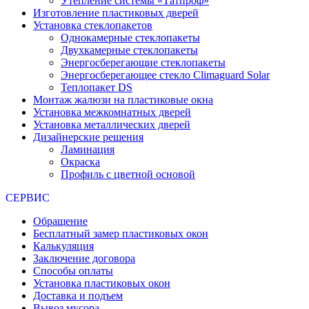
Утепление системы «Татпроф»
Изготовление пластиковых дверей
Установка стеклопакетов
Однокамерные стеклопакеты
Двухкамерные стеклопакеты
Энергосберегающие стеклопакеты
Энергосберегающее стекло Climaguard Solar
Теплопакет DS
Монтаж жалюзи на пластиковые окна
Установка межкомнатных дверей
Установка металлических дверей
Дизайнерские решения
Ламинация
Окраска
Профиль с цветной основой
СЕРВИС
Обращение
Бесплатный замер пластиковых окон
Калькуляция
Заключение договора
Способы оплаты
Установка пластиковых окон
Доставка и подъем
Вывоз мусора