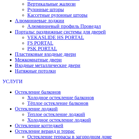
Вертикальные жалюзи
Рулонные шторы
Кассетные рулонные шторы
Алюминиевые лоджии
Алюминиевый профиль Проведал
Порталы: раздвижные системы для дверей
VEKASLIDE HS PORTAL
FS PORTAL
PSK PORTAL
Пластиковые входные двери
Межкомнатные двери
Входные металлические двери
Натяжные потолки
УСЛУГИ
Остекление балконов
Холодное остекление балконов
Тёплое остекление балконов
Остекление лоджий
Теплое остекление лоджий
Холодное остекление лоджий
Остекление коттеджей
Остекление веранд и террас
Остекление террасы в загородном доме