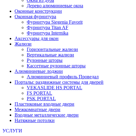
Окна из дуба
Дерево алюминиевые окна
Оконные конструкции
Оконная фурнитура
Фурнитура Siegenia Favorit
Фурнитура Titan AF
Фурнитура Internika
Аксессуары для окон
Жалюзи
Горизонтальные жалюзи
Вертикальные жалюзи
Рулонные шторы
Кассетные рулонные шторы
Алюминиевые лоджии
Алюминиевый профиль Проведал
Порталы: раздвижные системы для дверей
VEKASLIDE HS PORTAL
FS PORTAL
PSK PORTAL
Пластиковые входные двери
Межкомнатные двери
Входные металлические двери
Натяжные потолки
УСЛУГИ