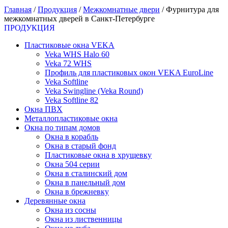
Главная
/
Продукция
/
Межкомнатные двери
/
Фурнитура для
межкомнатных дверей в Санкт-Петербурге
ПРОДУКЦИЯ
Пластиковые окна VEKA
Veka WHS Halo 60
Veka 72 WHS
Профиль для пластиковых окон VEKA EuroLine
Veka Softline
Veka Swingline (Veka Round)
Veka Softline 82
Окна ПВХ
Металлопластиковые окна
Окна по типам домов
Окна в корабль
Окна в старый фонд
Пластиковые окна в хрущевку
Окна 504 серии
Окна в сталинский дом
Окна в панельный дом
Окна в брежневку
Деревянные окна
Окна из сосны
Окна из лиственницы