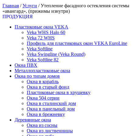
Главная
/
Услуги
/
Утепление фасадного остекления системы
«авангард», (прижимы изнутри)
ПРОДУКЦИЯ
Пластиковые окна VEKA
Veka WHS Halo 60
Veka 72 WHS
Профиль для пластиковых окон VEKA EuroLine
Veka Softline
Veka Swingline (Veka Round)
Veka Softline 82
Окна ПВХ
Металлопластиковые окна
Окна по типам домов
Окна в корабль
Окна в старый фонд
Пластиковые окна в хрущевку
Окна 504 серии
Окна в сталинский дом
Окна в панельный дом
Окна в брежневку
Деревянные окна
Окна из сосны
Окна из лиственницы