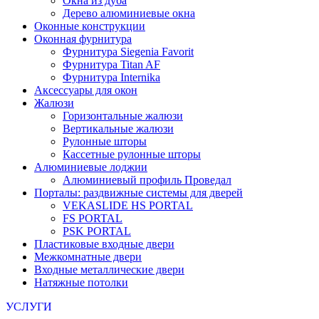
Окна из дуба
Дерево алюминиевые окна
Оконные конструкции
Оконная фурнитура
Фурнитура Siegenia Favorit
Фурнитура Titan AF
Фурнитура Internika
Аксессуары для окон
Жалюзи
Горизонтальные жалюзи
Вертикальные жалюзи
Рулонные шторы
Кассетные рулонные шторы
Алюминиевые лоджии
Алюминиевый профиль Проведал
Порталы: раздвижные системы для дверей
VEKASLIDE HS PORTAL
FS PORTAL
PSK PORTAL
Пластиковые входные двери
Межкомнатные двери
Входные металлические двери
Натяжные потолки
УСЛУГИ