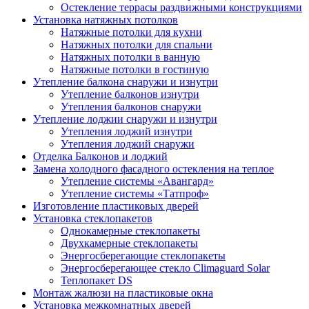
Остекление террасы раздвижными конструкциями
Установка натяжных потолков
Натяжные потолки для кухни
Натяжных потолки для спальни
Натяжных потолки в ванную
Натяжные потолки в гостиную
Утепление балкона снаружи и изнутри
Утепление балконов изнутри
Утепления балконов снаружи
Утепление лоджии снаружи и изнутри
Утепления лоджий изнутри
Утепления лоджий снаружи
Отделка Балконов и лоджий
Замена холодного фасадного остекления на теплое
Утепление системы «Авангард»
Утепление системы «Татпроф»
Изготовление пластиковых дверей
Установка стеклопакетов
Однокамерные стеклопакеты
Двухкамерные стеклопакеты
Энергосберегающие стеклопакеты
Энергосберегающее стекло Climaguard Solar
Теплопакет DS
Монтаж жалюзи на пластиковые окна
Установка межкомнатных дверей