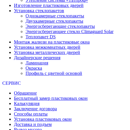
Утепление системы «Татпроф»
Изготовление пластиковых дверей
Установка стеклопакетов
Однокамерные стеклопакеты
Двухкамерные стеклопакеты
Энергосберегающие стеклопакеты
Энергосберегающее стекло Climaguard Solar
Теплопакет DS
Монтаж жалюзи на пластиковые окна
Установка межкомнатных дверей
Установка металлических дверей
Дизайнерские решения
Ламинация
Окраска
Профиль с цветной основой
СЕРВИС
Обращение
Бесплатный замер пластиковых окон
Калькуляция
Заключение договора
Способы оплаты
Установка пластиковых окон
Доставка и подъем
Вывоз мусора