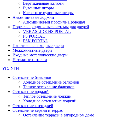
Вертикальные жалюзи
Рулонные шторы
Кассетные рулонные шторы
Алюминиевые лоджии
Алюминиевый профиль Проведал
Порталы: раздвижные системы для дверей
VEKASLIDE HS PORTAL
FS PORTAL
PSK PORTAL
Пластиковые входные двери
Межкомнатные двери
Входные металлические двери
Натяжные потолки
УСЛУГИ
Остекление балконов
Холодное остекление балконов
Тёплое остекление балконов
Остекление лоджий
Теплое остекление лоджий
Холодное остекление лоджий
Остекление коттеджей
Остекление веранд и террас
Остекление террасы в загородном доме