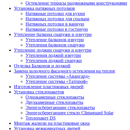
Остекление террасы раздвижными конструкциями
Установка натяжных потолков
Натяжные потолки для кухни
Натяжных потолки для спальни
Натяжных потолки в ванную
Натяжные потолки в гостиную
Утепление балкона снаружи и изнутри
Утепление балконов изнутри
Утепления балконов снаружи
Утепление лоджии снаружи и изнутри
Утепления лоджий изнутри
Утепления лоджий снаружи
Отделка Балконов и лоджий
Замена холодного фасадного остекления на теплое
Утепление системы «Авангард»
Утепление системы «Татпроф»
Изготовление пластиковых дверей
Установка стеклопакетов
Однокамерные стеклопакеты
Двухкамерные стеклопакеты
Энергосберегающие стеклопакеты
Энергосберегающее стекло Climaguard Solar
Теплопакет DS
Монтаж жалюзи на пластиковые окна
Установка межкомнатных дверей