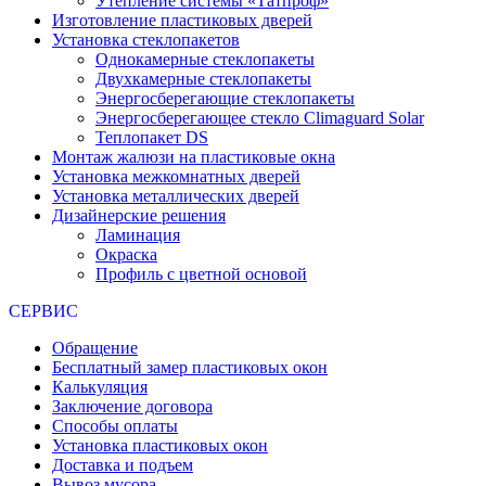
Утепление системы «Татпроф»
Изготовление пластиковых дверей
Установка стеклопакетов
Однокамерные стеклопакеты
Двухкамерные стеклопакеты
Энергосберегающие стеклопакеты
Энергосберегающее стекло Climaguard Solar
Теплопакет DS
Монтаж жалюзи на пластиковые окна
Установка межкомнатных дверей
Установка металлических дверей
Дизайнерские решения
Ламинация
Окраска
Профиль с цветной основой
СЕРВИС
Обращение
Бесплатный замер пластиковых окон
Калькуляция
Заключение договора
Способы оплаты
Установка пластиковых окон
Доставка и подъем
Вывоз мусора