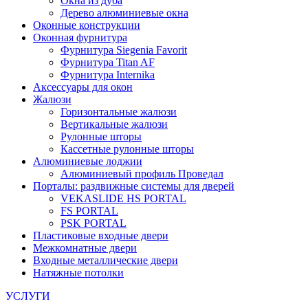
Окна из дуба
Дерево алюминиевые окна
Оконные конструкции
Оконная фурнитура
Фурнитура Siegenia Favorit
Фурнитура Titan AF
Фурнитура Internika
Аксессуары для окон
Жалюзи
Горизонтальные жалюзи
Вертикальные жалюзи
Рулонные шторы
Кассетные рулонные шторы
Алюминиевые лоджии
Алюминиевый профиль Проведал
Порталы: раздвижные системы для дверей
VEKASLIDE HS PORTAL
FS PORTAL
PSK PORTAL
Пластиковые входные двери
Межкомнатные двери
Входные металлические двери
Натяжные потолки
УСЛУГИ