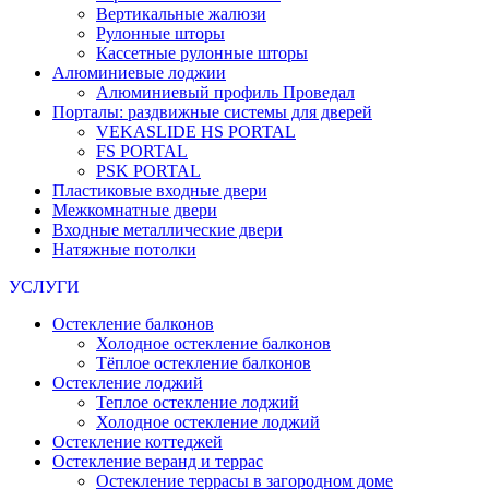
Вертикальные жалюзи
Рулонные шторы
Кассетные рулонные шторы
Алюминиевые лоджии
Алюминиевый профиль Проведал
Порталы: раздвижные системы для дверей
VEKASLIDE HS PORTAL
FS PORTAL
PSK PORTAL
Пластиковые входные двери
Межкомнатные двери
Входные металлические двери
Натяжные потолки
УСЛУГИ
Остекление балконов
Холодное остекление балконов
Тёплое остекление балконов
Остекление лоджий
Теплое остекление лоджий
Холодное остекление лоджий
Остекление коттеджей
Остекление веранд и террас
Остекление террасы в загородном доме