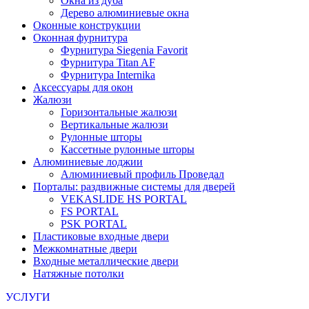
Окна из дуба
Дерево алюминиевые окна
Оконные конструкции
Оконная фурнитура
Фурнитура Siegenia Favorit
Фурнитура Titan AF
Фурнитура Internika
Аксессуары для окон
Жалюзи
Горизонтальные жалюзи
Вертикальные жалюзи
Рулонные шторы
Кассетные рулонные шторы
Алюминиевые лоджии
Алюминиевый профиль Проведал
Порталы: раздвижные системы для дверей
VEKASLIDE HS PORTAL
FS PORTAL
PSK PORTAL
Пластиковые входные двери
Межкомнатные двери
Входные металлические двери
Натяжные потолки
УСЛУГИ