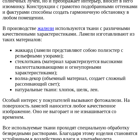
солнечных лучей, но и преображает интерьер, вносит в него
изюминку. Конструкции с грамотно подобранными оттенками
и фактурами способны создать гармоничную обстановку в
любом помещении.
В производстве
жалюзи
используются ткани с различными
качественными характеристиками. Ламели изготавливают из
таких материалов:
жаккард (ламели представляют собою полиэстер с
рельефными узорами);
стеклоткань (материал характеризуется высокими
пылеотталкивающими и огнеупорными
характеристиками);
волна-декор (объемный материал, создает сложный
рассеивающий свет);
натуральные ткани: хлопок, шелк, лен.
Особый интерес у покупателей вызывают фотожалюзи. На
поверхность ламелей наносится любое качественное
изображение. Оно не выгорает и не изнашивается со
временем.
Все используемые ткани проходят специальную обработку
безвредными растворами. Благодаря этому изделия становятся
устойчивым к воздействию влаги и ультрафиолета,