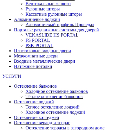
Вертикальные жалюзи
Рулонные шторы
Кассетные рулонные шторы
Алюминиевые лоджии
Алюминиевый профиль Проведал
Порталы: раздвижные системы для дверей
VEKASLIDE HS PORTAL
FS PORTAL
PSK PORTAL
Пластиковые входные двери
Межкомнатные двери
Входные металлические двери
Натяжные потолки
УСЛУГИ
Остекление балконов
Холодное остекление балконов
Тёплое остекление балконов
Остекление лоджий
Теплое остекление лоджий
Холодное остекление лоджий
Остекление коттеджей
Остекление веранд и террас
Остекление террасы в загородном доме