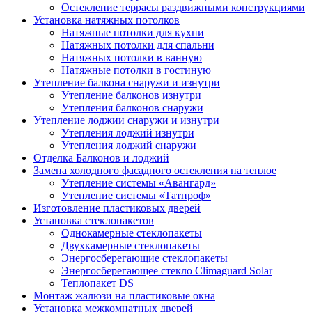
Остекление террасы раздвижными конструкциями
Установка натяжных потолков
Натяжные потолки для кухни
Натяжных потолки для спальни
Натяжных потолки в ванную
Натяжные потолки в гостиную
Утепление балкона снаружи и изнутри
Утепление балконов изнутри
Утепления балконов снаружи
Утепление лоджии снаружи и изнутри
Утепления лоджий изнутри
Утепления лоджий снаружи
Отделка Балконов и лоджий
Замена холодного фасадного остекления на теплое
Утепление системы «Авангард»
Утепление системы «Татпроф»
Изготовление пластиковых дверей
Установка стеклопакетов
Однокамерные стеклопакеты
Двухкамерные стеклопакеты
Энергосберегающие стеклопакеты
Энергосберегающее стекло Climaguard Solar
Теплопакет DS
Монтаж жалюзи на пластиковые окна
Установка межкомнатных дверей