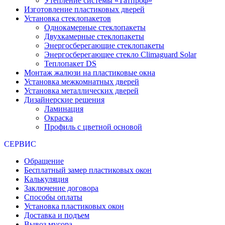
Утепление системы «Татпроф»
Изготовление пластиковых дверей
Установка стеклопакетов
Однокамерные стеклопакеты
Двухкамерные стеклопакеты
Энергосберегающие стеклопакеты
Энергосберегающее стекло Climaguard Solar
Теплопакет DS
Монтаж жалюзи на пластиковые окна
Установка межкомнатных дверей
Установка металлических дверей
Дизайнерские решения
Ламинация
Окраска
Профиль с цветной основой
СЕРВИС
Обращение
Бесплатный замер пластиковых окон
Калькуляция
Заключение договора
Способы оплаты
Установка пластиковых окон
Доставка и подъем
Вывоз мусора