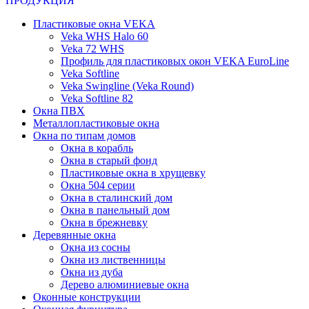
ПРОДУКЦИЯ
Пластиковые окна VEKA
Veka WHS Halo 60
Veka 72 WHS
Профиль для пластиковых окон VEKA EuroLine
Veka Softline
Veka Swingline (Veka Round)
Veka Softline 82
Окна ПВХ
Металлопластиковые окна
Окна по типам домов
Окна в корабль
Окна в старый фонд
Пластиковые окна в хрущевку
Окна 504 серии
Окна в сталинский дом
Окна в панельный дом
Окна в брежневку
Деревянные окна
Окна из сосны
Окна из лиственницы
Окна из дуба
Дерево алюминиевые окна
Оконные конструкции