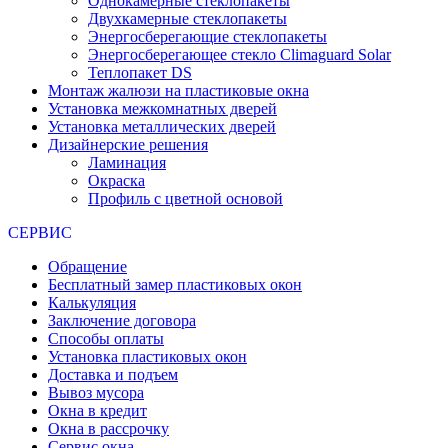
Однокамерные стеклопакеты
Двухкамерные стеклопакеты
Энергосберегающие стеклопакеты
Энергосберегающее стекло Climaguard Solar
Теплопакет DS
Монтаж жалюзи на пластиковые окна
Установка межкомнатных дверей
Установка металлических дверей
Дизайнерские решения
Ламинация
Окраска
Профиль с цветной основой
СЕРВИС
Обращение
Бесплатный замер пластиковых окон
Калькуляция
Заключение договора
Способы оплаты
Установка пластиковых окон
Доставка и подъем
Вывоз мусора
Окна в кредит
Окна в рассрочку
Сервис окна