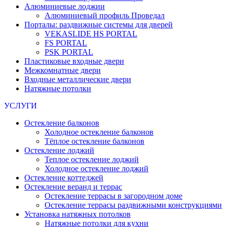
Алюминиевые лоджии
Алюминиевый профиль Проведал
Порталы: раздвижные системы для дверей
VEKASLIDE HS PORTAL
FS PORTAL
PSK PORTAL
Пластиковые входные двери
Межкомнатные двери
Входные металлические двери
Натяжные потолки
УСЛУГИ
Остекление балконов
Холодное остекление балконов
Тёплое остекление балконов
Остекление лоджий
Теплое остекление лоджий
Холодное остекление лоджий
Остекление коттеджей
Остекление веранд и террас
Остекление террасы в загородном доме
Остекление террасы раздвижными конструкциями
Установка натяжных потолков
Натяжные потолки для кухни