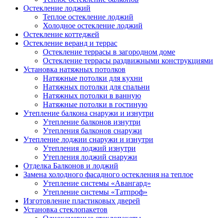
Остекление лоджий
Теплое остекление лоджий
Холодное остекление лоджий
Остекление коттеджей
Остекление веранд и террас
Остекление террасы в загородном доме
Остекление террасы раздвижными конструкциями
Установка натяжных потолков
Натяжные потолки для кухни
Натяжных потолки для спальни
Натяжных потолки в ванную
Натяжные потолки в гостиную
Утепление балкона снаружи и изнутри
Утепление балконов изнутри
Утепления балконов снаружи
Утепление лоджии снаружи и изнутри
Утепления лоджий изнутри
Утепления лоджий снаружи
Отделка Балконов и лоджий
Замена холодного фасадного остекления на теплое
Утепление системы «Авангард»
Утепление системы «Татпроф»
Изготовление пластиковых дверей
Установка стеклопакетов