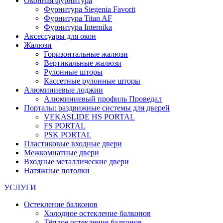
Оконная фурнитура
Фурнитура Siegenia Favorit
Фурнитура Titan AF
Фурнитура Internika
Аксессуары для окон
Жалюзи
Горизонтальные жалюзи
Вертикальные жалюзи
Рулонные шторы
Кассетные рулонные шторы
Алюминиевые лоджии
Алюминиевый профиль Проведал
Порталы: раздвижные системы для дверей
VEKASLIDE HS PORTAL
FS PORTAL
PSK PORTAL
Пластиковые входные двери
Межкомнатные двери
Входные металлические двери
Натяжные потолки
УСЛУГИ
Остекление балконов
Холодное остекление балконов
Тёплое остекление балконов