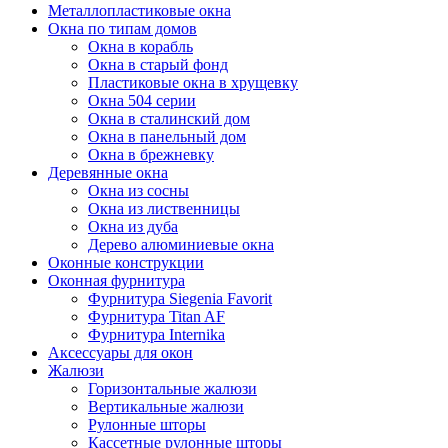
Металлопластиковые окна
Окна по типам домов
Окна в корабль
Окна в старый фонд
Пластиковые окна в хрущевку
Окна 504 серии
Окна в сталинский дом
Окна в панельный дом
Окна в брежневку
Деревянные окна
Окна из сосны
Окна из лиственницы
Окна из дуба
Дерево алюминиевые окна
Оконные конструкции
Оконная фурнитура
Фурнитура Siegenia Favorit
Фурнитура Titan AF
Фурнитура Internika
Аксессуары для окон
Жалюзи
Горизонтальные жалюзи
Вертикальные жалюзи
Рулонные шторы
Кассетные рулонные шторы