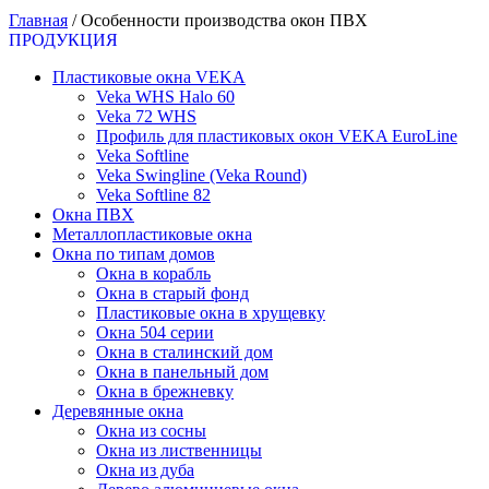
Главная
/
Особенности производства окон ПВХ
ПРОДУКЦИЯ
Пластиковые окна VEKA
Veka WHS Halo 60
Veka 72 WHS
Профиль для пластиковых окон VEKA EuroLine
Veka Softline
Veka Swingline (Veka Round)
Veka Softline 82
Окна ПВХ
Металлопластиковые окна
Окна по типам домов
Окна в корабль
Окна в старый фонд
Пластиковые окна в хрущевку
Окна 504 серии
Окна в сталинский дом
Окна в панельный дом
Окна в брежневку
Деревянные окна
Окна из сосны
Окна из лиственницы
Окна из дуба