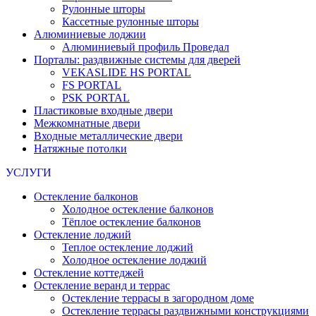
Рулонные шторы
Кассетные рулонные шторы
Алюминиевые лоджии
Алюминиевый профиль Проведал
Порталы: раздвижные системы для дверей
VEKASLIDE HS PORTAL
FS PORTAL
PSK PORTAL
Пластиковые входные двери
Межкомнатные двери
Входные металлические двери
Натяжные потолки
УСЛУГИ
Остекление балконов
Холодное остекление балконов
Тёплое остекление балконов
Остекление лоджий
Теплое остекление лоджий
Холодное остекление лоджий
Остекление коттеджей
Остекление веранд и террас
Остекление террасы в загородном доме
Остекление террасы раздвижными конструкциями