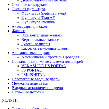
Дерево алюминиевые окна
Оконные конструкции
Оконная фурнитура
Фурнитура Siegenia Favorit
Фурнитура Titan AF
Фурнитура Internika
Аксессуары для окон
Жалюзи
Горизонтальные жалюзи
Вертикальные жалюзи
Рулонные шторы
Кассетные рулонные шторы
Алюминиевые лоджии
Алюминиевый профиль Проведал
Порталы: раздвижные системы для дверей
VEKASLIDE HS PORTAL
FS PORTAL
PSK PORTAL
Пластиковые входные двери
Межкомнатные двери
Входные металлические двери
Натяжные потолки
УСЛУГИ
Остекление балконов