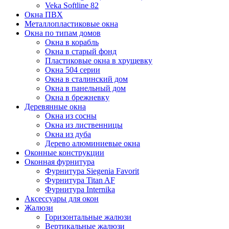
Veka Softline 82
Окна ПВХ
Металлопластиковые окна
Окна по типам домов
Окна в корабль
Окна в старый фонд
Пластиковые окна в хрущевку
Окна 504 серии
Окна в сталинский дом
Окна в панельный дом
Окна в брежневку
Деревянные окна
Окна из сосны
Окна из лиственницы
Окна из дуба
Дерево алюминиевые окна
Оконные конструкции
Оконная фурнитура
Фурнитура Siegenia Favorit
Фурнитура Titan AF
Фурнитура Internika
Аксессуары для окон
Жалюзи
Горизонтальные жалюзи
Вертикальные жалюзи