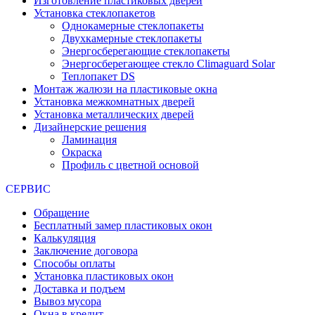
Изготовление пластиковых дверей
Установка стеклопакетов
Однокамерные стеклопакеты
Двухкамерные стеклопакеты
Энергосберегающие стеклопакеты
Энергосберегающее стекло Climaguard Solar
Теплопакет DS
Монтаж жалюзи на пластиковые окна
Установка межкомнатных дверей
Установка металлических дверей
Дизайнерские решения
Ламинация
Окраска
Профиль с цветной основой
СЕРВИС
Обращение
Бесплатный замер пластиковых окон
Калькуляция
Заключение договора
Способы оплаты
Установка пластиковых окон
Доставка и подъем
Вывоз мусора
Окна в кредит