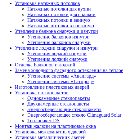
Установка натяжных потолков
Натяжные потолки для кухни
Натяжных потолки для спальни
Натяжных потолки в ванную
Натяжные потолки в гостиную
Утепление балкона снаружи и изнутри
Утепление балконов изнутри
Утепления балконов снаружи
Утепление лоджии снаружи и изнутри
Утепления лоджий изнутри
Утепления лоджий снаружи
Отделка Балконов и лоджий
Замена холодного фасадного остекления на теплое
Утепление системы «Авангард»
Утепление системы «Татпроф»
Изготовление пластиковых дверей
Установка стеклопакетов
Однокамерные стеклопакеты
Двухкамерные стеклопакеты
Энергосберегающие стеклопакеты
Энергосберегающее стекло Climaguard Solar
Теплопакет DS
Монтаж жалюзи на пластиковые окна
Установка межкомнатных дверей
Установка металлических дверей