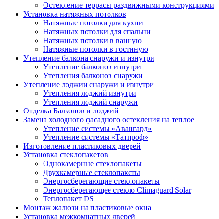
Остекление террасы раздвижными конструкциями
Установка натяжных потолков
Натяжные потолки для кухни
Натяжных потолки для спальни
Натяжных потолки в ванную
Натяжные потолки в гостиную
Утепление балкона снаружи и изнутри
Утепление балконов изнутри
Утепления балконов снаружи
Утепление лоджии снаружи и изнутри
Утепления лоджий изнутри
Утепления лоджий снаружи
Отделка Балконов и лоджий
Замена холодного фасадного остекления на теплое
Утепление системы «Авангард»
Утепление системы «Татпроф»
Изготовление пластиковых дверей
Установка стеклопакетов
Однокамерные стеклопакеты
Двухкамерные стеклопакеты
Энергосберегающие стеклопакеты
Энергосберегающее стекло Climaguard Solar
Теплопакет DS
Монтаж жалюзи на пластиковые окна
Установка межкомнатных дверей