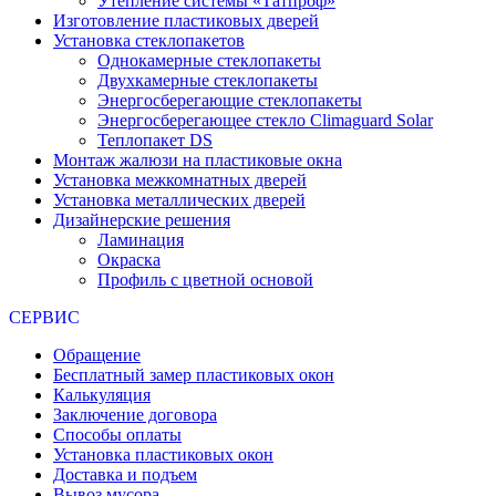
Утепление системы «Татпроф»
Изготовление пластиковых дверей
Установка стеклопакетов
Однокамерные стеклопакеты
Двухкамерные стеклопакеты
Энергосберегающие стеклопакеты
Энергосберегающее стекло Climaguard Solar
Теплопакет DS
Монтаж жалюзи на пластиковые окна
Установка межкомнатных дверей
Установка металлических дверей
Дизайнерские решения
Ламинация
Окраска
Профиль с цветной основой
СЕРВИС
Обращение
Бесплатный замер пластиковых окон
Калькуляция
Заключение договора
Способы оплаты
Установка пластиковых окон
Доставка и подъем
Вывоз мусора