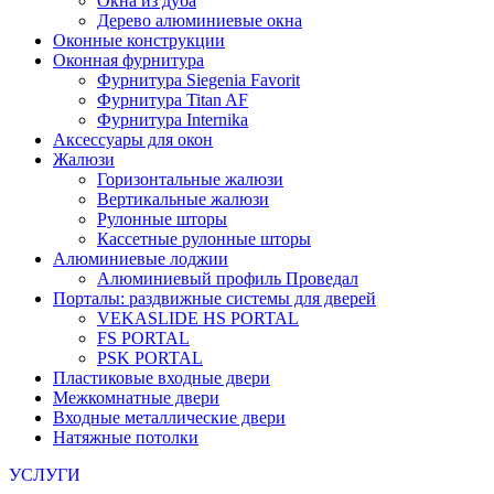
Окна из дуба
Дерево алюминиевые окна
Оконные конструкции
Оконная фурнитура
Фурнитура Siegenia Favorit
Фурнитура Titan AF
Фурнитура Internika
Аксессуары для окон
Жалюзи
Горизонтальные жалюзи
Вертикальные жалюзи
Рулонные шторы
Кассетные рулонные шторы
Алюминиевые лоджии
Алюминиевый профиль Проведал
Порталы: раздвижные системы для дверей
VEKASLIDE HS PORTAL
FS PORTAL
PSK PORTAL
Пластиковые входные двери
Межкомнатные двери
Входные металлические двери
Натяжные потолки
УСЛУГИ