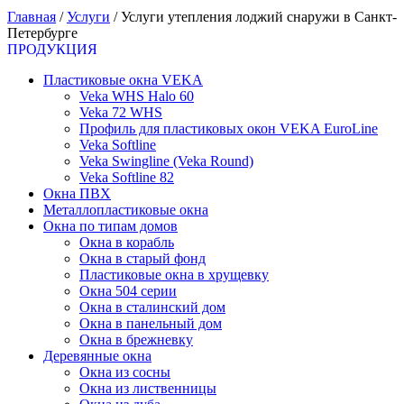
Главная
/
Услуги
/
Услуги утепления лоджий снаружи в Санкт-
Петербурге
ПРОДУКЦИЯ
Пластиковые окна VEKA
Veka WHS Halo 60
Veka 72 WHS
Профиль для пластиковых окон VEKA EuroLine
Veka Softline
Veka Swingline (Veka Round)
Veka Softline 82
Окна ПВХ
Металлопластиковые окна
Окна по типам домов
Окна в корабль
Окна в старый фонд
Пластиковые окна в хрущевку
Окна 504 серии
Окна в сталинский дом
Окна в панельный дом
Окна в брежневку
Деревянные окна
Окна из сосны
Окна из лиственницы