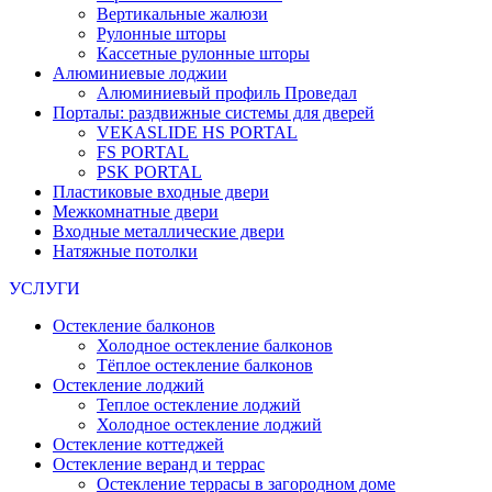
Вертикальные жалюзи
Рулонные шторы
Кассетные рулонные шторы
Алюминиевые лоджии
Алюминиевый профиль Проведал
Порталы: раздвижные системы для дверей
VEKASLIDE HS PORTAL
FS PORTAL
PSK PORTAL
Пластиковые входные двери
Межкомнатные двери
Входные металлические двери
Натяжные потолки
УСЛУГИ
Остекление балконов
Холодное остекление балконов
Тёплое остекление балконов
Остекление лоджий
Теплое остекление лоджий
Холодное остекление лоджий
Остекление коттеджей
Остекление веранд и террас
Остекление террасы в загородном доме