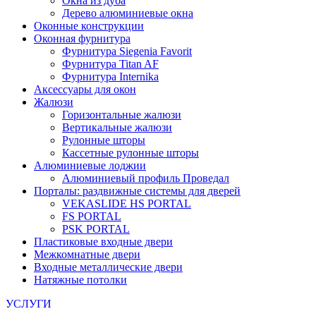
Окна из дуба
Дерево алюминиевые окна
Оконные конструкции
Оконная фурнитура
Фурнитура Siegenia Favorit
Фурнитура Titan AF
Фурнитура Internika
Аксессуары для окон
Жалюзи
Горизонтальные жалюзи
Вертикальные жалюзи
Рулонные шторы
Кассетные рулонные шторы
Алюминиевые лоджии
Алюминиевый профиль Проведал
Порталы: раздвижные системы для дверей
VEKASLIDE HS PORTAL
FS PORTAL
PSK PORTAL
Пластиковые входные двери
Межкомнатные двери
Входные металлические двери
Натяжные потолки
УСЛУГИ