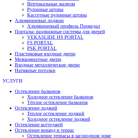
Вертикальные жалюзи
Рулонные шторы
Кассетные рулонные шторы
Алюминиевые лоджии
Алюминиевый профиль Проведал
Порталы: раздвижные системы для дверей
VEKASLIDE HS PORTAL
FS PORTAL
PSK PORTAL
Пластиковые входные двери
Межкомнатные двери
Входные металлические двери
Натяжные потолки
УСЛУГИ
Остекление балконов
Холодное остекление балконов
Тёплое остекление балконов
Остекление лоджий
Теплое остекление лоджий
Холодное остекление лоджий
Остекление коттеджей
Остекление веранд и террас
Остекление террасы в загородном доме