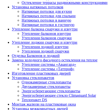
Остекление террасы раздвижными конструкциями
Установка натяжных потолков
Натяжные потолки для кухни
Натяжных потолки для спальни
Натяжных потолки в ванную
Натяжные потолки в гостиную
Утепление балкона снаружи и изнутри
Утепление балконов изнутри
Утепления балконов снаружи
Утепление лоджии снаружи и изнутри
Утепления лоджий изнутри
Утепления лоджий снаружи
Отделка Балконов и лоджий
Замена холодного фасадного остекления на теплое
Утепление системы «Авангард»
Утепление системы «Татпроф»
Изготовление пластиковых дверей
Установка стеклопакетов
Однокамерные стеклопакеты
Двухкамерные стеклопакеты
Энергосберегающие стеклопакеты
Энергосберегающее стекло Climaguard Solar
Теплопакет DS
Монтаж жалюзи на пластиковые окна
Установка межкомнатных дверей