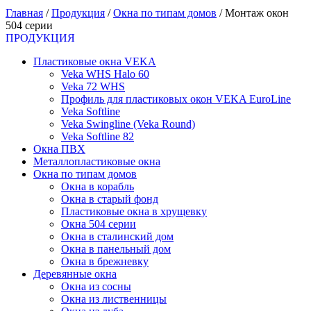
Главная
/
Продукция
/
Окна по типам домов
/
Монтаж окон
504 серии
ПРОДУКЦИЯ
Пластиковые окна VEKA
Veka WHS Halo 60
Veka 72 WHS
Профиль для пластиковых окон VEKA EuroLine
Veka Softline
Veka Swingline (Veka Round)
Veka Softline 82
Окна ПВХ
Металлопластиковые окна
Окна по типам домов
Окна в корабль
Окна в старый фонд
Пластиковые окна в хрущевку
Окна 504 серии
Окна в сталинский дом
Окна в панельный дом
Окна в брежневку
Деревянные окна
Окна из сосны
Окна из лиственницы