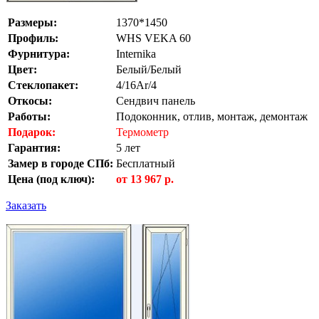
Размеры:
1370*1450
Профиль:
WHS VEKA 60
Фурнитура:
Internika
Цвет:
Белый/Белый
Стеклопакет:
4/16Ar/4
Откосы:
Сендвич панель
Работы:
Подоконник, отлив, монтаж, демонтаж
Подарок:
Термометр
Гарантия:
5 лет
Замер в городе СПб:
Бесплатный
Цена (под ключ):
от 13 967 р.
Заказать