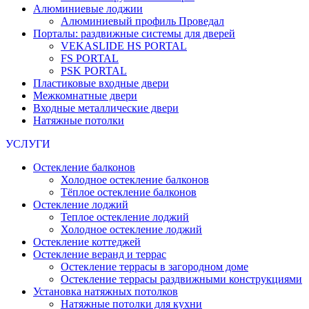
Алюминиевые лоджии
Алюминиевый профиль Проведал
Порталы: раздвижные системы для дверей
VEKASLIDE HS PORTAL
FS PORTAL
PSK PORTAL
Пластиковые входные двери
Межкомнатные двери
Входные металлические двери
Натяжные потолки
УСЛУГИ
Остекление балконов
Холодное остекление балконов
Тёплое остекление балконов
Остекление лоджий
Теплое остекление лоджий
Холодное остекление лоджий
Остекление коттеджей
Остекление веранд и террас
Остекление террасы в загородном доме
Остекление террасы раздвижными конструкциями
Установка натяжных потолков
Натяжные потолки для кухни