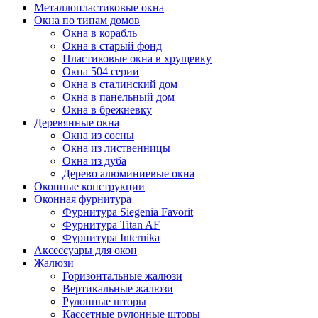
Металлопластиковые окна
Окна по типам домов
Окна в корабль
Окна в старый фонд
Пластиковые окна в хрущевку
Окна 504 серии
Окна в сталинский дом
Окна в панельный дом
Окна в брежневку
Деревянные окна
Окна из сосны
Окна из лиственницы
Окна из дуба
Дерево алюминиевые окна
Оконные конструкции
Оконная фурнитура
Фурнитура Siegenia Favorit
Фурнитура Titan AF
Фурнитура Internika
Аксессуары для окон
Жалюзи
Горизонтальные жалюзи
Вертикальные жалюзи
Рулонные шторы
Кассетные рулонные шторы