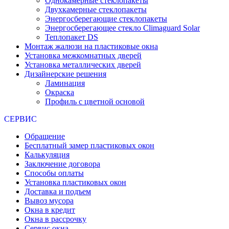
Однокамерные стеклопакеты
Двухкамерные стеклопакеты
Энергосберегающие стеклопакеты
Энергосберегающее стекло Climaguard Solar
Теплопакет DS
Монтаж жалюзи на пластиковые окна
Установка межкомнатных дверей
Установка металлических дверей
Дизайнерские решения
Ламинация
Окраска
Профиль с цветной основой
СЕРВИС
Обращение
Бесплатный замер пластиковых окон
Калькуляция
Заключение договора
Способы оплаты
Установка пластиковых окон
Доставка и подъем
Вывоз мусора
Окна в кредит
Окна в рассрочку
Сервис окна