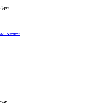
рбурге
вы
Контакты
лках