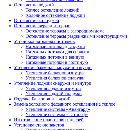
Остекление лоджий
Теплое остекление лоджий
Холодное остекление лоджий
Остекление коттеджей
Остекление веранд и террас
Остекление террасы в загородном доме
Остекление террасы раздвижными конструкциями
Установка натяжных потолков
Натяжные потолки для кухни
Натяжных потолки для спальни
Натяжных потолки в ванную
Натяжные потолки в гостиную
Утепление балкона снаружи и изнутри
Утепление балконов изнутри
Утепления балконов снаружи
Утепление лоджии снаружи и изнутри
Утепления лоджий изнутри
Утепления лоджий снаружи
Отделка Балконов и лоджий
Замена холодного фасадного остекления на теплое
Утепление системы «Авангард»
Утепление системы «Татпроф»
Изготовление пластиковых дверей
Установка стеклопакетов