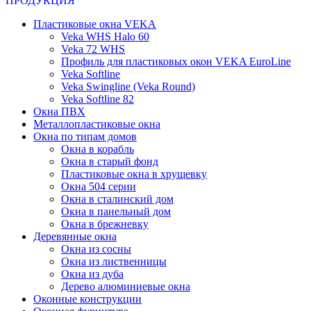
ПРОДУКЦИЯ
Пластиковые окна VEKA
Veka WHS Halo 60
Veka 72 WHS
Профиль для пластиковых окон VEKA EuroLine
Veka Softline
Veka Swingline (Veka Round)
Veka Softline 82
Окна ПВХ
Металлопластиковые окна
Окна по типам домов
Окна в корабль
Окна в старый фонд
Пластиковые окна в хрущевку
Окна 504 серии
Окна в сталинский дом
Окна в панельный дом
Окна в брежневку
Деревянные окна
Окна из сосны
Окна из лиственницы
Окна из дуба
Дерево алюминиевые окна
Оконные конструкции