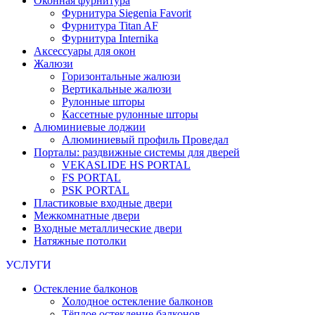
Оконная фурнитура
Фурнитура Siegenia Favorit
Фурнитура Titan AF
Фурнитура Internika
Аксессуары для окон
Жалюзи
Горизонтальные жалюзи
Вертикальные жалюзи
Рулонные шторы
Кассетные рулонные шторы
Алюминиевые лоджии
Алюминиевый профиль Проведал
Порталы: раздвижные системы для дверей
VEKASLIDE HS PORTAL
FS PORTAL
PSK PORTAL
Пластиковые входные двери
Межкомнатные двери
Входные металлические двери
Натяжные потолки
УСЛУГИ
Остекление балконов
Холодное остекление балконов
Тёплое остекление балконов