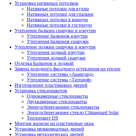
Установка натяжных потолков
Натяжные потолки для кухни
Натяжных потолки для спальни
Натяжных потолки в ванную
Натяжные потолки в гостиную
Утепление балкона снаружи и изнутри
Утепление балконов изнутри
Утепления балконов снаружи
Утепление лоджии снаружи и изнутри
Утепления лоджий изнутри
Утепления лоджий снаружи
Отделка Балконов и лоджий
Замена холодного фасадного остекления на теплое
Утепление системы «Авангард»
Утепление системы «Татпроф»
Изготовление пластиковых дверей
Установка стеклопакетов
Однокамерные стеклопакеты
Двухкамерные стеклопакеты
Энергосберегающие стеклопакеты
Энергосберегающее стекло Climaguard Solar
Теплопакет DS
Монтаж жалюзи на пластиковые окна
Установка межкомнатных дверей
Установка металлических дверей