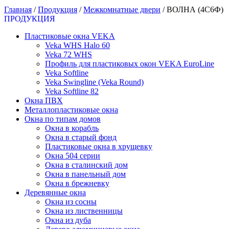
Главная
/
Продукция
/
Межкомнатные двери
/
ВОЛНА (4С6Ф)
ПРОДУКЦИЯ
Пластиковые окна VEKA
Veka WHS Halo 60
Veka 72 WHS
Профиль для пластиковых окон VEKA EuroLine
Veka Softline
Veka Swingline (Veka Round)
Veka Softline 82
Окна ПВХ
Металлопластиковые окна
Окна по типам домов
Окна в корабль
Окна в старый фонд
Пластиковые окна в хрущевку
Окна 504 серии
Окна в сталинский дом
Окна в панельный дом
Окна в брежневку
Деревянные окна
Окна из сосны
Окна из лиственницы
Окна из дуба