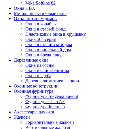
Veka Softline 82
Окна ПВХ
Металлопластиковые окна
Окна по типам домов
Окна в корабль
Окна в старый фонд
Пластиковые окна в хрущевку
Окна 504 серии
Окна в сталинский дом
Окна в панельный дом
Окна в брежневку
Деревянные окна
Окна из сосны
Окна из лиственницы
Окна из дуба
Дерево алюминиевые окна
Оконные конструкции
Оконная фурнитура
Фурнитура Siegenia Favorit
Фурнитура Titan AF
Фурнитура Internika
Аксессуары для окон
Жалюзи
Горизонтальные жалюзи
Вертикальные жалюзи