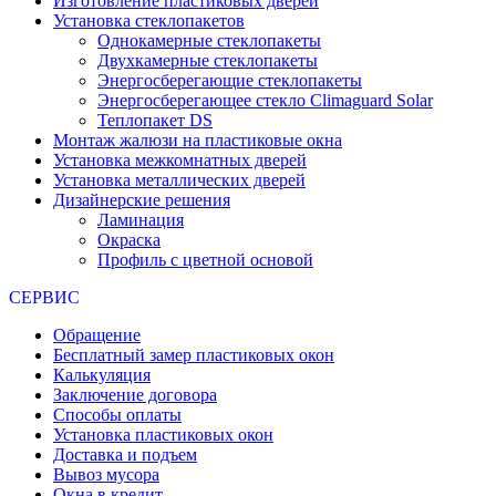
Изготовление пластиковых дверей
Установка стеклопакетов
Однокамерные стеклопакеты
Двухкамерные стеклопакеты
Энергосберегающие стеклопакеты
Энергосберегающее стекло Climaguard Solar
Теплопакет DS
Монтаж жалюзи на пластиковые окна
Установка межкомнатных дверей
Установка металлических дверей
Дизайнерские решения
Ламинация
Окраска
Профиль с цветной основой
СЕРВИС
Обращение
Бесплатный замер пластиковых окон
Калькуляция
Заключение договора
Способы оплаты
Установка пластиковых окон
Доставка и подъем
Вывоз мусора
Окна в кредит