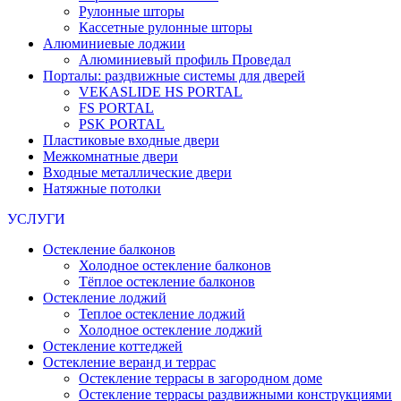
Рулонные шторы
Кассетные рулонные шторы
Алюминиевые лоджии
Алюминиевый профиль Проведал
Порталы: раздвижные системы для дверей
VEKASLIDE HS PORTAL
FS PORTAL
PSK PORTAL
Пластиковые входные двери
Межкомнатные двери
Входные металлические двери
Натяжные потолки
УСЛУГИ
Остекление балконов
Холодное остекление балконов
Тёплое остекление балконов
Остекление лоджий
Теплое остекление лоджий
Холодное остекление лоджий
Остекление коттеджей
Остекление веранд и террас
Остекление террасы в загородном доме
Остекление террасы раздвижными конструкциями