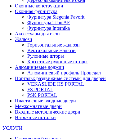
Дерево алюминиевые окна
Оконные конструкции
Оконная фурнитура
Фурнитура Siegenia Favorit
Фурнитура Titan AF
Фурнитура Internika
Аксессуары для окон
Жалюзи
Горизонтальные жалюзи
Вертикальные жалюзи
Рулонные шторы
Кассетные рулонные шторы
Алюминиевые лоджии
Алюминиевый профиль Проведал
Порталы: раздвижные системы для дверей
VEKASLIDE HS PORTAL
FS PORTAL
PSK PORTAL
Пластиковые входные двери
Межкомнатные двери
Входные металлические двери
Натяжные потолки
УСЛУГИ
Остекление балконов