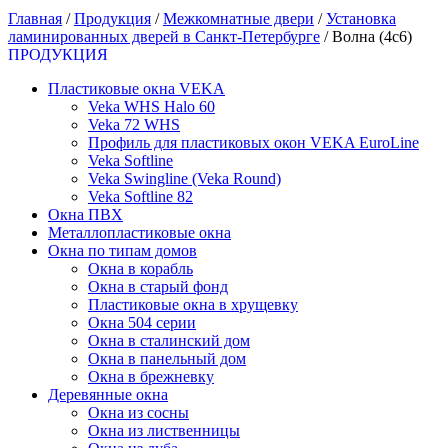
Главная
/
Продукция
/
Межкомнатные двери
/
Установка
ламинированных дверей в Санкт-Петербурге
/
Волна (4с6)
ПРОДУКЦИЯ
Пластиковые окна VEKA
Veka WHS Halo 60
Veka 72 WHS
Профиль для пластиковых окон VEKA EuroLine
Veka Softline
Veka Swingline (Veka Round)
Veka Softline 82
Окна ПВХ
Металлопластиковые окна
Окна по типам домов
Окна в корабль
Окна в старый фонд
Пластиковые окна в хрущевку
Окна 504 серии
Окна в сталинский дом
Окна в панельный дом
Окна в брежневку
Деревянные окна
Окна из сосны
Окна из лиственницы