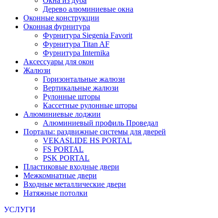
Окна из дуба
Дерево алюминиевые окна
Оконные конструкции
Оконная фурнитура
Фурнитура Siegenia Favorit
Фурнитура Titan AF
Фурнитура Internika
Аксессуары для окон
Жалюзи
Горизонтальные жалюзи
Вертикальные жалюзи
Рулонные шторы
Кассетные рулонные шторы
Алюминиевые лоджии
Алюминиевый профиль Проведал
Порталы: раздвижные системы для дверей
VEKASLIDE HS PORTAL
FS PORTAL
PSK PORTAL
Пластиковые входные двери
Межкомнатные двери
Входные металлические двери
Натяжные потолки
УСЛУГИ