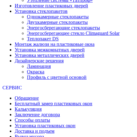
Утепление системы «Татпроф»
Изготовление пластиковых дверей
Установка стеклопакетов
Однокамерные стеклопакеты
Двухкамерные стеклопакеты
Энергосберегающие стеклопакеты
Энергосберегающее стекло Climaguard Solar
Теплопакет DS
Монтаж жалюзи на пластиковые окна
Установка межкомнатных дверей
Установка металлических дверей
Дизайнерские решения
Ламинация
Окраска
Профиль с цветной основой
СЕРВИС
Обращение
Бесплатный замер пластиковых окон
Калькуляция
Заключение договора
Способы оплаты
Установка пластиковых окон
Доставка и подъем
Вывоз мусора