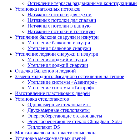
Остекление террасы раздвижными конструкциями
Установка натяжных потолков
Натяжные потолки для кухни
Натяжных потолки для спальни
Натяжных потолки в ванную
Натяжные потолки в гостиную
Утепление балкона снаружи и изнутри
Утепление балконов изнутри
Утепления балконов снаружи
Утепление лоджии снаружи и изнутри
Утепления лоджий изнутри
Утепления лоджий снаружи
Отделка Балконов и лоджий
Замена холодного фасадного остекления на теплое
Утепление системы «Авангард»
Утепление системы «Татпроф»
Изготовление пластиковых дверей
Установка стеклопакетов
Однокамерные стеклопакеты
Двухкамерные стеклопакеты
Энергосберегающие стеклопакеты
Энергосберегающее стекло Climaguard Solar
Теплопакет DS
Монтаж жалюзи на пластиковые окна
Установка межкомнатных дверей