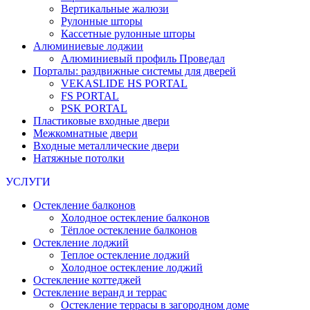
Вертикальные жалюзи
Рулонные шторы
Кассетные рулонные шторы
Алюминиевые лоджии
Алюминиевый профиль Проведал
Порталы: раздвижные системы для дверей
VEKASLIDE HS PORTAL
FS PORTAL
PSK PORTAL
Пластиковые входные двери
Межкомнатные двери
Входные металлические двери
Натяжные потолки
УСЛУГИ
Остекление балконов
Холодное остекление балконов
Тёплое остекление балконов
Остекление лоджий
Теплое остекление лоджий
Холодное остекление лоджий
Остекление коттеджей
Остекление веранд и террас
Остекление террасы в загородном доме