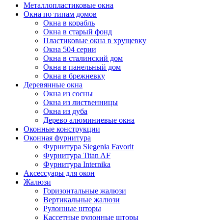
Металлопластиковые окна
Окна по типам домов
Окна в корабль
Окна в старый фонд
Пластиковые окна в хрущевку
Окна 504 серии
Окна в сталинский дом
Окна в панельный дом
Окна в брежневку
Деревянные окна
Окна из сосны
Окна из лиственницы
Окна из дуба
Дерево алюминиевые окна
Оконные конструкции
Оконная фурнитура
Фурнитура Siegenia Favorit
Фурнитура Titan AF
Фурнитура Internika
Аксессуары для окон
Жалюзи
Горизонтальные жалюзи
Вертикальные жалюзи
Рулонные шторы
Кассетные рулонные шторы