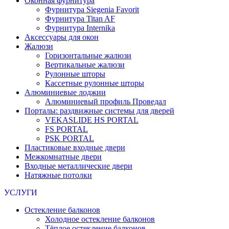
Оконная фурнитура
Фурнитура Siegenia Favorit
Фурнитура Titan AF
Фурнитура Internika
Аксессуары для окон
Жалюзи
Горизонтальные жалюзи
Вертикальные жалюзи
Рулонные шторы
Кассетные рулонные шторы
Алюминиевые лоджии
Алюминиевый профиль Проведал
Порталы: раздвижные системы для дверей
VEKASLIDE HS PORTAL
FS PORTAL
PSK PORTAL
Пластиковые входные двери
Межкомнатные двери
Входные металлические двери
Натяжные потолки
УСЛУГИ
Остекление балконов
Холодное остекление балконов
Тёплое остекление балконов