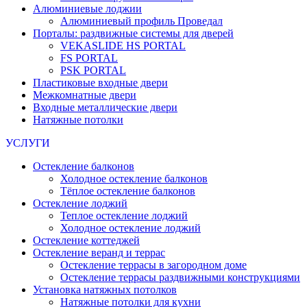
Алюминиевые лоджии
Алюминиевый профиль Проведал
Порталы: раздвижные системы для дверей
VEKASLIDE HS PORTAL
FS PORTAL
PSK PORTAL
Пластиковые входные двери
Межкомнатные двери
Входные металлические двери
Натяжные потолки
УСЛУГИ
Остекление балконов
Холодное остекление балконов
Тёплое остекление балконов
Остекление лоджий
Теплое остекление лоджий
Холодное остекление лоджий
Остекление коттеджей
Остекление веранд и террас
Остекление террасы в загородном доме
Остекление террасы раздвижными конструкциями
Установка натяжных потолков
Натяжные потолки для кухни