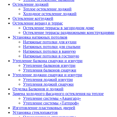
Остекление лоджий
Теплое остекление лоджий
Холодное остекление лоджий
Остекление коттеджей
Остекление веранд и террас
Остекление террасы в загородном доме
Остекление террасы раздвижными конструкциями
Установка натяжных потолков
Натяжные потолки для кухни
Натяжных потолки для спальни
Натяжных потолки в ванную
Натяжные потолки в гостиную
Утепление балкона снаружи и изнутри
Утепление балконов изнутри
Утепления балконов снаружи
Утепление лоджии снаружи и изнутри
Утепления лоджий изнутри
Утепления лоджий снаружи
Отделка Балконов и лоджий
Замена холодного фасадного остекления на теплое
Утепление системы «Авангард»
Утепление системы «Татпроф»
Изготовление пластиковых дверей
Установка стеклопакетов