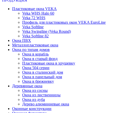
ПРОДУКЦИЯ
Пластиковые окна VEKA
Veka WHS Halo 60
Veka 72 WHS
Профиль для пластиковых окон VEKA EuroLine
Veka Softline
Veka Swingline (Veka Round)
Veka Softline 82
Окна ПВХ
Металлопластиковые окна
Окна по типам домов
Окна в корабль
Окна в старый фонд
Пластиковые окна в хрущевку
Окна 504 серии
Окна в сталинский дом
Окна в панельный дом
Окна в брежневку
Деревянные окна
Окна из сосны
Окна из лиственницы
Окна из дуба
Дерево алюминиевые окна
Оконные конструкции