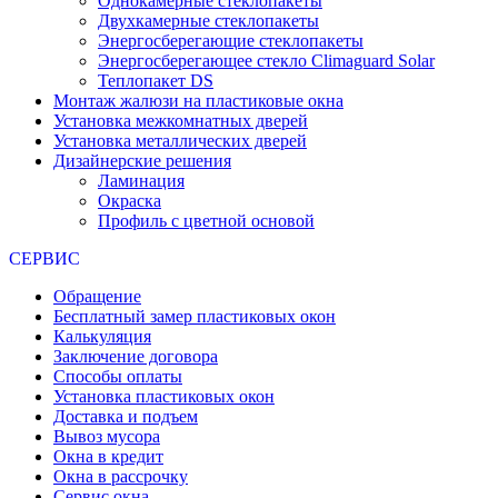
Однокамерные стеклопакеты
Двухкамерные стеклопакеты
Энергосберегающие стеклопакеты
Энергосберегающее стекло Climaguard Solar
Теплопакет DS
Монтаж жалюзи на пластиковые окна
Установка межкомнатных дверей
Установка металлических дверей
Дизайнерские решения
Ламинация
Окраска
Профиль с цветной основой
СЕРВИС
Обращение
Бесплатный замер пластиковых окон
Калькуляция
Заключение договора
Способы оплаты
Установка пластиковых окон
Доставка и подъем
Вывоз мусора
Окна в кредит
Окна в рассрочку
Сервис окна