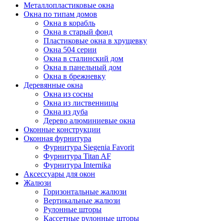
Металлопластиковые окна
Окна по типам домов
Окна в корабль
Окна в старый фонд
Пластиковые окна в хрущевку
Окна 504 серии
Окна в сталинский дом
Окна в панельный дом
Окна в брежневку
Деревянные окна
Окна из сосны
Окна из лиственницы
Окна из дуба
Дерево алюминиевые окна
Оконные конструкции
Оконная фурнитура
Фурнитура Siegenia Favorit
Фурнитура Titan AF
Фурнитура Internika
Аксессуары для окон
Жалюзи
Горизонтальные жалюзи
Вертикальные жалюзи
Рулонные шторы
Кассетные рулонные шторы