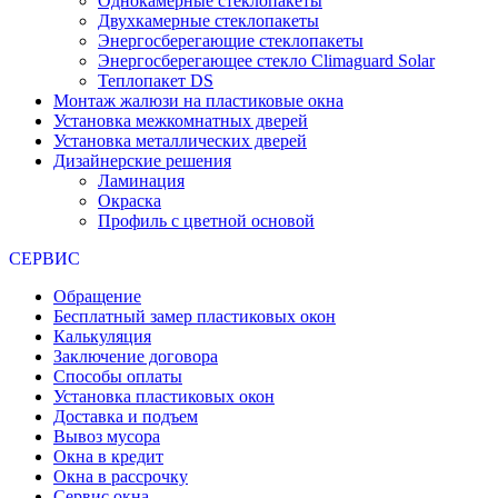
Однокамерные стеклопакеты
Двухкамерные стеклопакеты
Энергосберегающие стеклопакеты
Энергосберегающее стекло Climaguard Solar
Теплопакет DS
Монтаж жалюзи на пластиковые окна
Установка межкомнатных дверей
Установка металлических дверей
Дизайнерские решения
Ламинация
Окраска
Профиль с цветной основой
СЕРВИС
Обращение
Бесплатный замер пластиковых окон
Калькуляция
Заключение договора
Способы оплаты
Установка пластиковых окон
Доставка и подъем
Вывоз мусора
Окна в кредит
Окна в рассрочку
Сервис окна