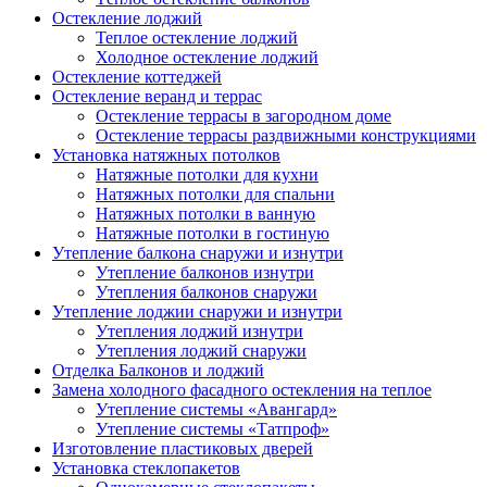
Остекление лоджий
Теплое остекление лоджий
Холодное остекление лоджий
Остекление коттеджей
Остекление веранд и террас
Остекление террасы в загородном доме
Остекление террасы раздвижными конструкциями
Установка натяжных потолков
Натяжные потолки для кухни
Натяжных потолки для спальни
Натяжных потолки в ванную
Натяжные потолки в гостиную
Утепление балкона снаружи и изнутри
Утепление балконов изнутри
Утепления балконов снаружи
Утепление лоджии снаружи и изнутри
Утепления лоджий изнутри
Утепления лоджий снаружи
Отделка Балконов и лоджий
Замена холодного фасадного остекления на теплое
Утепление системы «Авангард»
Утепление системы «Татпроф»
Изготовление пластиковых дверей
Установка стеклопакетов