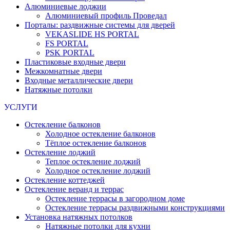
Алюминиевые лоджии
Алюминиевый профиль Проведал
Порталы: раздвижные системы для дверей
VEKASLIDE HS PORTAL
FS PORTAL
PSK PORTAL
Пластиковые входные двери
Межкомнатные двери
Входные металлические двери
Натяжные потолки
УСЛУГИ
Остекление балконов
Холодное остекление балконов
Тёплое остекление балконов
Остекление лоджий
Теплое остекление лоджий
Холодное остекление лоджий
Остекление коттеджей
Остекление веранд и террас
Остекление террасы в загородном доме
Остекление террасы раздвижными конструкциями
Установка натяжных потолков
Натяжные потолки для кухни