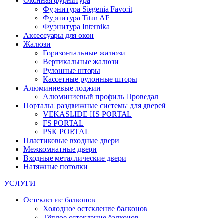
Оконная фурнитура
Фурнитура Siegenia Favorit
Фурнитура Titan AF
Фурнитура Internika
Аксессуары для окон
Жалюзи
Горизонтальные жалюзи
Вертикальные жалюзи
Рулонные шторы
Кассетные рулонные шторы
Алюминиевые лоджии
Алюминиевый профиль Проведал
Порталы: раздвижные системы для дверей
VEKASLIDE HS PORTAL
FS PORTAL
PSK PORTAL
Пластиковые входные двери
Межкомнатные двери
Входные металлические двери
Натяжные потолки
УСЛУГИ
Остекление балконов
Холодное остекление балконов
Тёплое остекление балконов