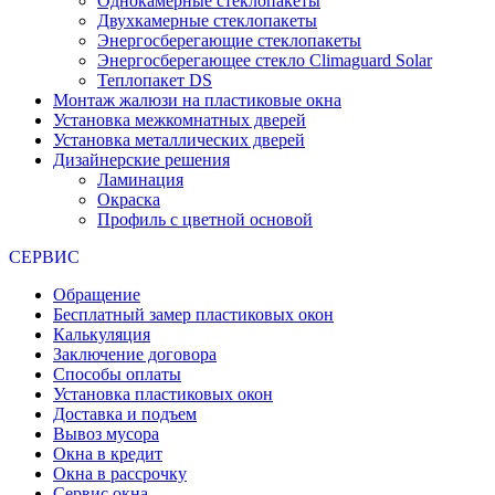
Однокамерные стеклопакеты
Двухкамерные стеклопакеты
Энергосберегающие стеклопакеты
Энергосберегающее стекло Climaguard Solar
Теплопакет DS
Монтаж жалюзи на пластиковые окна
Установка межкомнатных дверей
Установка металлических дверей
Дизайнерские решения
Ламинация
Окраска
Профиль с цветной основой
СЕРВИС
Обращение
Бесплатный замер пластиковых окон
Калькуляция
Заключение договора
Способы оплаты
Установка пластиковых окон
Доставка и подъем
Вывоз мусора
Окна в кредит
Окна в рассрочку
Сервис окна