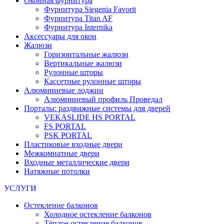
Оконная фурнитура
Фурнитура Siegenia Favorit
Фурнитура Titan AF
Фурнитура Internika
Аксессуары для окон
Жалюзи
Горизонтальные жалюзи
Вертикальные жалюзи
Рулонные шторы
Кассетные рулонные шторы
Алюминиевые лоджии
Алюминиевый профиль Проведал
Порталы: раздвижные системы для дверей
VEKASLIDE HS PORTAL
FS PORTAL
PSK PORTAL
Пластиковые входные двери
Межкомнатные двери
Входные металлические двери
Натяжные потолки
УСЛУГИ
Остекление балконов
Холодное остекление балконов
Тёплое остекление балконов