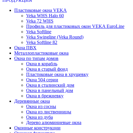
ПРОДУКЦИЯ
Пластиковые окна VEKA
Veka WHS Halo 60
Veka 72 WHS
Профиль для пластиковых окон VEKA EuroLine
Veka Softline
Veka Swingline (Veka Round)
Veka Softline 82
Окна ПВХ
Металлопластиковые окна
Окна по типам домов
Окна в корабль
Окна в старый фонд
Пластиковые окна в хрущевку
Окна 504 серии
Окна в сталинский дом
Окна в панельный дом
Окна в брежневку
Деревянные окна
Окна из сосны
Окна из лиственницы
Окна из дуба
Дерево алюминиевые окна
Оконные конструкции