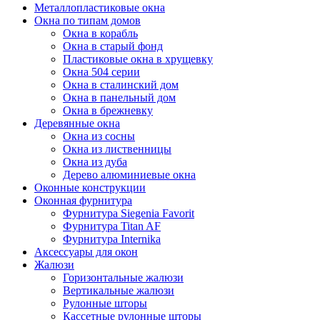
Металлопластиковые окна
Окна по типам домов
Окна в корабль
Окна в старый фонд
Пластиковые окна в хрущевку
Окна 504 серии
Окна в сталинский дом
Окна в панельный дом
Окна в брежневку
Деревянные окна
Окна из сосны
Окна из лиственницы
Окна из дуба
Дерево алюминиевые окна
Оконные конструкции
Оконная фурнитура
Фурнитура Siegenia Favorit
Фурнитура Titan AF
Фурнитура Internika
Аксессуары для окон
Жалюзи
Горизонтальные жалюзи
Вертикальные жалюзи
Рулонные шторы
Кассетные рулонные шторы