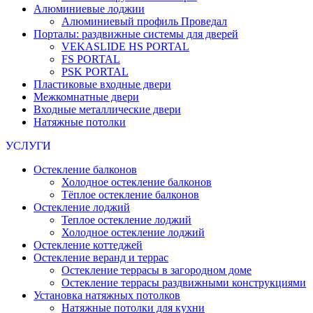
Алюминиевые лоджии
Алюминиевый профиль Проведал
Порталы: раздвижные системы для дверей
VEKASLIDE HS PORTAL
FS PORTAL
PSK PORTAL
Пластиковые входные двери
Межкомнатные двери
Входные металлические двери
Натяжные потолки
УСЛУГИ
Остекление балконов
Холодное остекление балконов
Тёплое остекление балконов
Остекление лоджий
Теплое остекление лоджий
Холодное остекление лоджий
Остекление коттеджей
Остекление веранд и террас
Остекление террасы в загородном доме
Остекление террасы раздвижными конструкциями
Установка натяжных потолков
Натяжные потолки для кухни