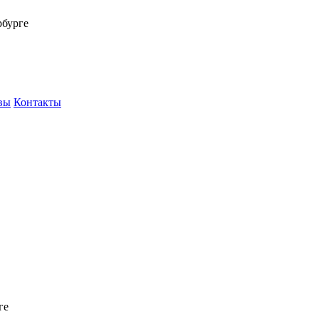
рбурге
вы
Контакты
ге