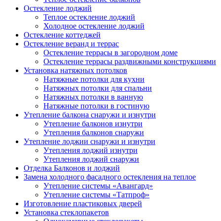
Остекление лоджий
Теплое остекление лоджий
Холодное остекление лоджий
Остекление коттеджей
Остекление веранд и террас
Остекление террасы в загородном доме
Остекление террасы раздвижными конструкциями
Установка натяжных потолков
Натяжные потолки для кухни
Натяжных потолки для спальни
Натяжных потолки в ванную
Натяжные потолки в гостиную
Утепление балкона снаружи и изнутри
Утепление балконов изнутри
Утепления балконов снаружи
Утепление лоджии снаружи и изнутри
Утепления лоджий изнутри
Утепления лоджий снаружи
Отделка Балконов и лоджий
Замена холодного фасадного остекления на теплое
Утепление системы «Авангард»
Утепление системы «Татпроф»
Изготовление пластиковых дверей
Установка стеклопакетов