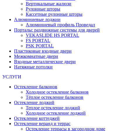
Вертикальные жалюзи
Рулонные шторы
Кассетные рулонные шторы
Алюминиевые лоджии
Алюминиевый профиль Проведал
Порталы: раздвижные системы для дверей
VEKASLIDE HS PORTAL
FS PORTAL
PSK PORTAL
Пластиковые входные двери
Межкомнатные двери
Входные металлические двери
Натяжные потолки
УСЛУГИ
Остекление балконов
Холодное остекление балконов
Тёплое остекление балконов
Остекление лоджий
Теплое остекление лоджий
Холодное остекление лоджий
Остекление коттеджей
Остекление веранд и террас
Остекление террасы в загородном доме