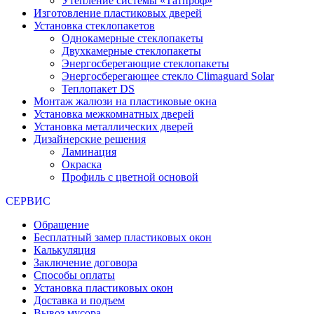
Утепление системы «Татпроф»
Изготовление пластиковых дверей
Установка стеклопакетов
Однокамерные стеклопакеты
Двухкамерные стеклопакеты
Энергосберегающие стеклопакеты
Энергосберегающее стекло Climaguard Solar
Теплопакет DS
Монтаж жалюзи на пластиковые окна
Установка межкомнатных дверей
Установка металлических дверей
Дизайнерские решения
Ламинация
Окраска
Профиль с цветной основой
СЕРВИС
Обращение
Бесплатный замер пластиковых окон
Калькуляция
Заключение договора
Способы оплаты
Установка пластиковых окон
Доставка и подъем
Вывоз мусора