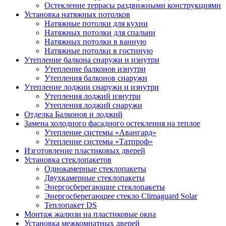
Остекление террасы раздвижными конструкциями
Установка натяжных потолков
Натяжные потолки для кухни
Натяжных потолки для спальни
Натяжных потолки в ванную
Натяжные потолки в гостиную
Утепление балкона снаружи и изнутри
Утепление балконов изнутри
Утепления балконов снаружи
Утепление лоджии снаружи и изнутри
Утепления лоджий изнутри
Утепления лоджий снаружи
Отделка Балконов и лоджий
Замена холодного фасадного остекления на теплое
Утепление системы «Авангард»
Утепление системы «Татпроф»
Изготовление пластиковых дверей
Установка стеклопакетов
Однокамерные стеклопакеты
Двухкамерные стеклопакеты
Энергосберегающие стеклопакеты
Энергосберегающее стекло Climaguard Solar
Теплопакет DS
Монтаж жалюзи на пластиковые окна
Установка межкомнатных дверей