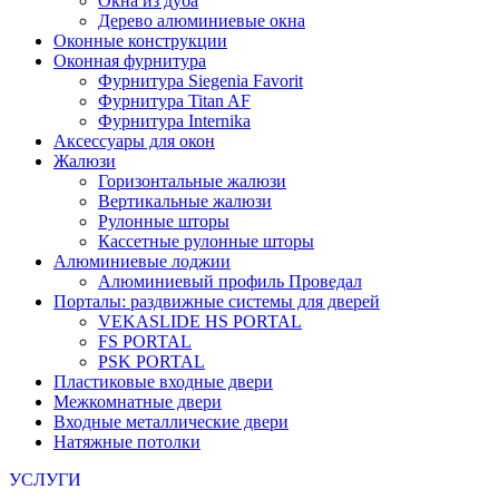
Окна из дуба
Дерево алюминиевые окна
Оконные конструкции
Оконная фурнитура
Фурнитура Siegenia Favorit
Фурнитура Titan AF
Фурнитура Internika
Аксессуары для окон
Жалюзи
Горизонтальные жалюзи
Вертикальные жалюзи
Рулонные шторы
Кассетные рулонные шторы
Алюминиевые лоджии
Алюминиевый профиль Проведал
Порталы: раздвижные системы для дверей
VEKASLIDE HS PORTAL
FS PORTAL
PSK PORTAL
Пластиковые входные двери
Межкомнатные двери
Входные металлические двери
Натяжные потолки
УСЛУГИ