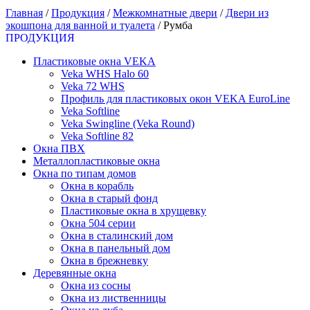
Главная
/
Продукция
/
Межкомнатные двери
/
Двери из
экошпона для ванной и туалета
/
Румба
ПРОДУКЦИЯ
Пластиковые окна VEKA
Veka WHS Halo 60
Veka 72 WHS
Профиль для пластиковых окон VEKA EuroLine
Veka Softline
Veka Swingline (Veka Round)
Veka Softline 82
Окна ПВХ
Металлопластиковые окна
Окна по типам домов
Окна в корабль
Окна в старый фонд
Пластиковые окна в хрущевку
Окна 504 серии
Окна в сталинский дом
Окна в панельный дом
Окна в брежневку
Деревянные окна
Окна из сосны
Окна из лиственницы