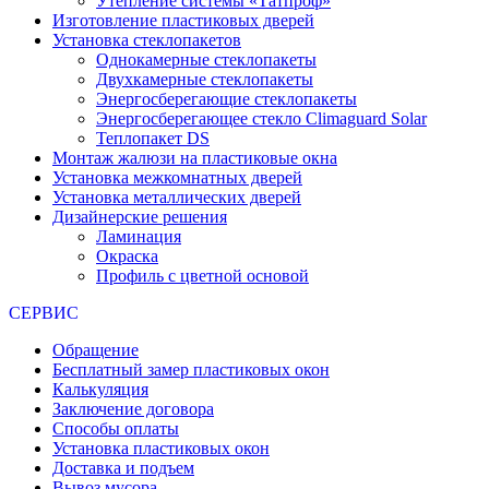
Утепление системы «Татпроф»
Изготовление пластиковых дверей
Установка стеклопакетов
Однокамерные стеклопакеты
Двухкамерные стеклопакеты
Энергосберегающие стеклопакеты
Энергосберегающее стекло Climaguard Solar
Теплопакет DS
Монтаж жалюзи на пластиковые окна
Установка межкомнатных дверей
Установка металлических дверей
Дизайнерские решения
Ламинация
Окраска
Профиль с цветной основой
СЕРВИС
Обращение
Бесплатный замер пластиковых окон
Калькуляция
Заключение договора
Способы оплаты
Установка пластиковых окон
Доставка и подъем
Вывоз мусора