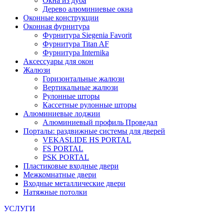
Окна из дуба
Дерево алюминиевые окна
Оконные конструкции
Оконная фурнитура
Фурнитура Siegenia Favorit
Фурнитура Titan AF
Фурнитура Internika
Аксессуары для окон
Жалюзи
Горизонтальные жалюзи
Вертикальные жалюзи
Рулонные шторы
Кассетные рулонные шторы
Алюминиевые лоджии
Алюминиевый профиль Проведал
Порталы: раздвижные системы для дверей
VEKASLIDE HS PORTAL
FS PORTAL
PSK PORTAL
Пластиковые входные двери
Межкомнатные двери
Входные металлические двери
Натяжные потолки
УСЛУГИ