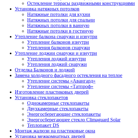
Остекление террасы раздвижными конструкциями
Установка натяжных потолков
Натяжные потолки для кухни
Натяжных потолки для спальни
Натяжных потолки в ванную
Натяжные потолки в гостиную
Утепление балкона снаружи и изнутри
Утепление балконов изнутри
Утепления балконов снаружи
Утепление лоджии снаружи и изнутри
Утепления лоджий изнутри
Утепления лоджий снаружи
Отделка Балконов и лоджий
Замена холодного фасадного остекления на теплое
Утепление системы «Авангард»
Утепление системы «Татпроф»
Изготовление пластиковых дверей
Установка стеклопакетов
Однокамерные стеклопакеты
Двухкамерные стеклопакеты
Энергосберегающие стеклопакеты
Энергосберегающее стекло Climaguard Solar
Теплопакет DS
Монтаж жалюзи на пластиковые окна
Установка межкомнатных дверей