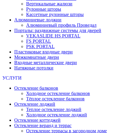
Вертикальные жалюзи
Рулонные шторы
Кассетные рулонные шторы
Алюминиевые лоджии
Алюминиевый профиль Проведал
Порталы: раздвижные системы для дверей
VEKASLIDE HS PORTAL
FS PORTAL
PSK PORTAL
Пластиковые входные двери
Межкомнатные двери
Входные металлические двери
Натяжные потолки
УСЛУГИ
Остекление балконов
Холодное остекление балконов
Тёплое остекление балконов
Остекление лоджий
Теплое остекление лоджий
Холодное остекление лоджий
Остекление коттеджей
Остекление веранд и террас
Остекление террасы в загородном доме