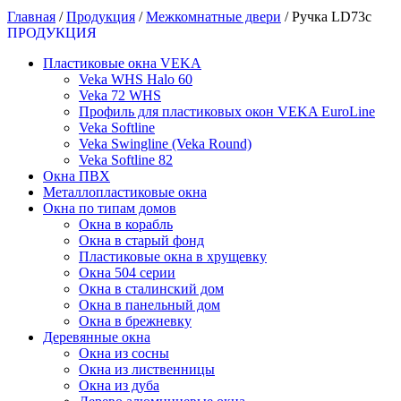
Главная
/
Продукция
/
Межкомнатные двери
/
Ручка LD73c
ПРОДУКЦИЯ
Пластиковые окна VEKA
Veka WHS Halo 60
Veka 72 WHS
Профиль для пластиковых окон VEKA EuroLine
Veka Softline
Veka Swingline (Veka Round)
Veka Softline 82
Окна ПВХ
Металлопластиковые окна
Окна по типам домов
Окна в корабль
Окна в старый фонд
Пластиковые окна в хрущевку
Окна 504 серии
Окна в сталинский дом
Окна в панельный дом
Окна в брежневку
Деревянные окна
Окна из сосны
Окна из лиственницы
Окна из дуба