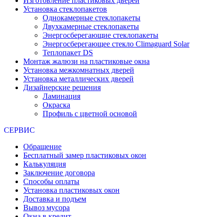
Изготовление пластиковых дверей
Установка стеклопакетов
Однокамерные стеклопакеты
Двухкамерные стеклопакеты
Энергосберегающие стеклопакеты
Энергосберегающее стекло Climaguard Solar
Теплопакет DS
Монтаж жалюзи на пластиковые окна
Установка межкомнатных дверей
Установка металлических дверей
Дизайнерские решения
Ламинация
Окраска
Профиль с цветной основой
СЕРВИС
Обращение
Бесплатный замер пластиковых окон
Калькуляция
Заключение договора
Способы оплаты
Установка пластиковых окон
Доставка и подъем
Вывоз мусора
Окна в кредит