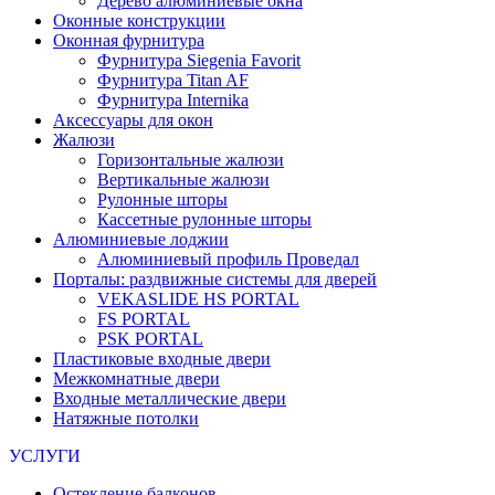
Дерево алюминиевые окна
Оконные конструкции
Оконная фурнитура
Фурнитура Siegenia Favorit
Фурнитура Titan AF
Фурнитура Internika
Аксессуары для окон
Жалюзи
Горизонтальные жалюзи
Вертикальные жалюзи
Рулонные шторы
Кассетные рулонные шторы
Алюминиевые лоджии
Алюминиевый профиль Проведал
Порталы: раздвижные системы для дверей
VEKASLIDE HS PORTAL
FS PORTAL
PSK PORTAL
Пластиковые входные двери
Межкомнатные двери
Входные металлические двери
Натяжные потолки
УСЛУГИ
Остекление балконов