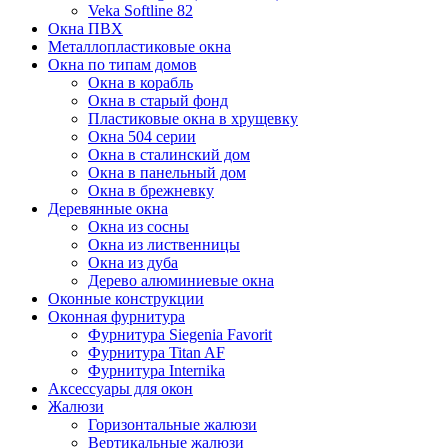
Veka Softline 82
Окна ПВХ
Металлопластиковые окна
Окна по типам домов
Окна в корабль
Окна в старый фонд
Пластиковые окна в хрущевку
Окна 504 серии
Окна в сталинский дом
Окна в панельный дом
Окна в брежневку
Деревянные окна
Окна из сосны
Окна из лиственницы
Окна из дуба
Дерево алюминиевые окна
Оконные конструкции
Оконная фурнитура
Фурнитура Siegenia Favorit
Фурнитура Titan AF
Фурнитура Internika
Аксессуары для окон
Жалюзи
Горизонтальные жалюзи
Вертикальные жалюзи