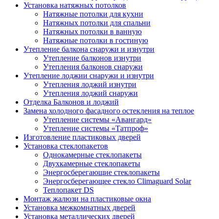
Установка натяжных потолков
Натяжные потолки для кухни
Натяжных потолки для спальни
Натяжных потолки в ванную
Натяжные потолки в гостиную
Утепление балкона снаружи и изнутри
Утепление балконов изнутри
Утепления балконов снаружи
Утепление лоджии снаружи и изнутри
Утепления лоджий изнутри
Утепления лоджий снаружи
Отделка Балконов и лоджий
Замена холодного фасадного остекления на теплое
Утепление системы «Авангард»
Утепление системы «Татпроф»
Изготовление пластиковых дверей
Установка стеклопакетов
Однокамерные стеклопакеты
Двухкамерные стеклопакеты
Энергосберегающие стеклопакеты
Энергосберегающее стекло Climaguard Solar
Теплопакет DS
Монтаж жалюзи на пластиковые окна
Установка межкомнатных дверей
Установка металлических дверей