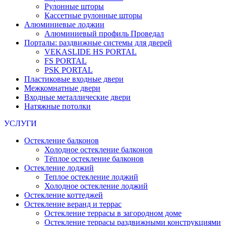
Рулонные шторы
Кассетные рулонные шторы
Алюминиевые лоджии
Алюминиевый профиль Проведал
Порталы: раздвижные системы для дверей
VEKASLIDE HS PORTAL
FS PORTAL
PSK PORTAL
Пластиковые входные двери
Межкомнатные двери
Входные металлические двери
Натяжные потолки
УСЛУГИ
Остекление балконов
Холодное остекление балконов
Тёплое остекление балконов
Остекление лоджий
Теплое остекление лоджий
Холодное остекление лоджий
Остекление коттеджей
Остекление веранд и террас
Остекление террасы в загородном доме
Остекление террасы раздвижными конструкциями