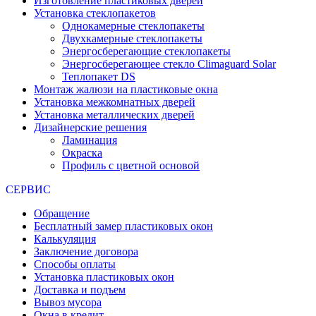
Изготовление пластиковых дверей
Установка стеклопакетов
Однокамерные стеклопакеты
Двухкамерные стеклопакеты
Энергосберегающие стеклопакеты
Энергосберегающее стекло Climaguard Solar
Теплопакет DS
Монтаж жалюзи на пластиковые окна
Установка межкомнатных дверей
Установка металлических дверей
Дизайнерские решения
Ламинация
Окраска
Профиль с цветной основой
СЕРВИС
Обращение
Бесплатный замер пластиковых окон
Калькуляция
Заключение договора
Способы оплаты
Установка пластиковых окон
Доставка и подъем
Вывоз мусора
Окна в кредит