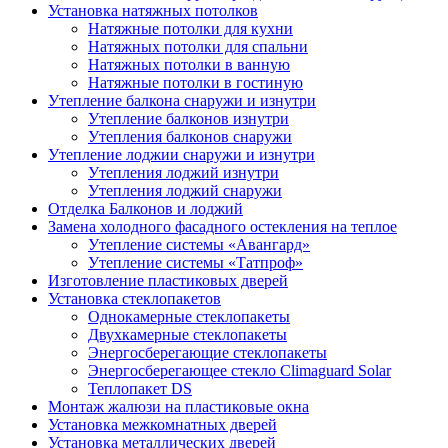
Установка натяжных потолков
Натяжные потолки для кухни
Натяжных потолки для спальни
Натяжных потолки в ванную
Натяжные потолки в гостиную
Утепление балкона снаружи и изнутри
Утепление балконов изнутри
Утепления балконов снаружи
Утепление лоджии снаружи и изнутри
Утепления лоджий изнутри
Утепления лоджий снаружи
Отделка Балконов и лоджий
Замена холодного фасадного остекления на теплое
Утепление системы «Авангард»
Утепление системы «Татпроф»
Изготовление пластиковых дверей
Установка стеклопакетов
Однокамерные стеклопакеты
Двухкамерные стеклопакеты
Энергосберегающие стеклопакеты
Энергосберегающее стекло Climaguard Solar
Теплопакет DS
Монтаж жалюзи на пластиковые окна
Установка межкомнатных дверей
Установка металлических дверей