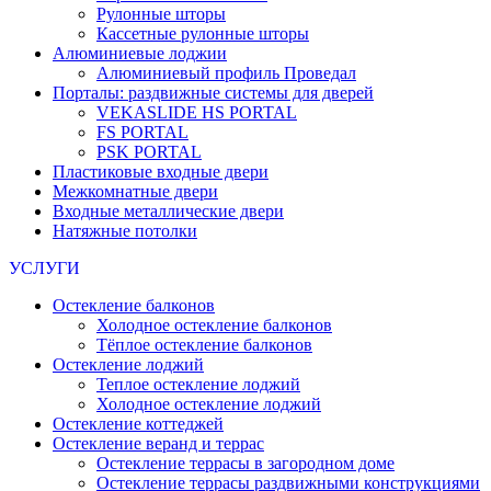
Рулонные шторы
Кассетные рулонные шторы
Алюминиевые лоджии
Алюминиевый профиль Проведал
Порталы: раздвижные системы для дверей
VEKASLIDE HS PORTAL
FS PORTAL
PSK PORTAL
Пластиковые входные двери
Межкомнатные двери
Входные металлические двери
Натяжные потолки
УСЛУГИ
Остекление балконов
Холодное остекление балконов
Тёплое остекление балконов
Остекление лоджий
Теплое остекление лоджий
Холодное остекление лоджий
Остекление коттеджей
Остекление веранд и террас
Остекление террасы в загородном доме
Остекление террасы раздвижными конструкциями