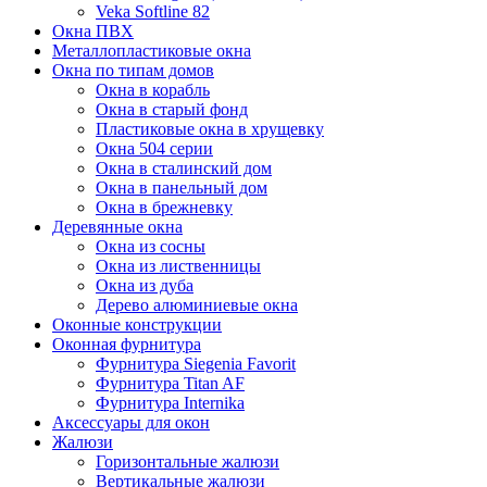
Veka Softline 82
Окна ПВХ
Металлопластиковые окна
Окна по типам домов
Окна в корабль
Окна в старый фонд
Пластиковые окна в хрущевку
Окна 504 серии
Окна в сталинский дом
Окна в панельный дом
Окна в брежневку
Деревянные окна
Окна из сосны
Окна из лиственницы
Окна из дуба
Дерево алюминиевые окна
Оконные конструкции
Оконная фурнитура
Фурнитура Siegenia Favorit
Фурнитура Titan AF
Фурнитура Internika
Аксессуары для окон
Жалюзи
Горизонтальные жалюзи
Вертикальные жалюзи