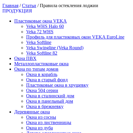
Главная
/
Статьи
/
Правила остекления лоджии
ПРОДУКЦИЯ
Пластиковые окна VEKA
Veka WHS Halo 60
Veka 72 WHS
Профиль для пластиковых окон VEKA EuroLine
Veka Softline
Veka Swingline (Veka Round)
Veka Softline 82
Окна ПВХ
Металлопластиковые окна
Окна по типам домов
Окна в корабль
Окна в старый фонд
Пластиковые окна в хрущевку
Окна 504 серии
Окна в сталинский дом
Окна в панельный дом
Окна в брежневку
Деревянные окна
Окна из сосны
Окна из лиственницы
Окна из дуба