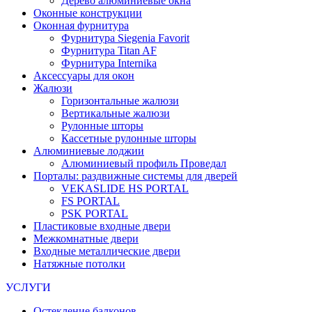
Дерево алюминиевые окна
Оконные конструкции
Оконная фурнитура
Фурнитура Siegenia Favorit
Фурнитура Titan AF
Фурнитура Internika
Аксессуары для окон
Жалюзи
Горизонтальные жалюзи
Вертикальные жалюзи
Рулонные шторы
Кассетные рулонные шторы
Алюминиевые лоджии
Алюминиевый профиль Проведал
Порталы: раздвижные системы для дверей
VEKASLIDE HS PORTAL
FS PORTAL
PSK PORTAL
Пластиковые входные двери
Межкомнатные двери
Входные металлические двери
Натяжные потолки
УСЛУГИ
Остекление балконов