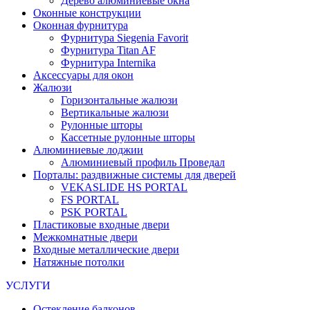
Дерево алюминиевые окна
Оконные конструкции
Оконная фурнитура
Фурнитура Siegenia Favorit
Фурнитура Titan AF
Фурнитура Internika
Аксессуары для окон
Жалюзи
Горизонтальные жалюзи
Вертикальные жалюзи
Рулонные шторы
Кассетные рулонные шторы
Алюминиевые лоджии
Алюминиевый профиль Проведал
Порталы: раздвижные системы для дверей
VEKASLIDE HS PORTAL
FS PORTAL
PSK PORTAL
Пластиковые входные двери
Межкомнатные двери
Входные металлические двери
Натяжные потолки
УСЛУГИ
Остекление балконов