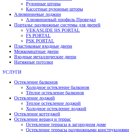
Рулонные шторы
Кассетные рулонные шторы
Алюминиевые лоджии
Алюминиевый профиль Проведал
Порталы: раздвижные системы для дверей
VEKASLIDE HS PORTAL
FS PORTAL
PSK PORTAL
Пластиковые входные двери
Межкомнатные двери
Входные металлические двери
Натяжные потолки
УСЛУГИ
Остекление балконов
Холодное остекление балконов
Тёплое остекление балконов
Остекление лоджий
Теплое остекление лоджий
Холодное остекление лоджий
Остекление коттеджей
Остекление веранд и террас
Остекление террасы в загородном доме
Остекление террасы раздвижными конструкциями