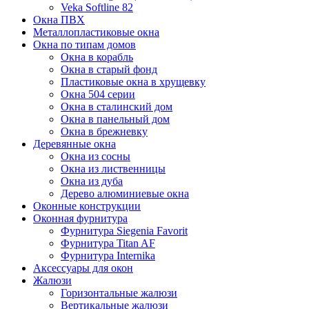
Veka Softline 82
Окна ПВХ
Металлопластиковые окна
Окна по типам домов
Окна в корабль
Окна в старый фонд
Пластиковые окна в хрущевку
Окна 504 серии
Окна в сталинский дом
Окна в панельный дом
Окна в брежневку
Деревянные окна
Окна из сосны
Окна из лиственницы
Окна из дуба
Дерево алюминиевые окна
Оконные конструкции
Оконная фурнитура
Фурнитура Siegenia Favorit
Фурнитура Titan AF
Фурнитура Internika
Аксессуары для окон
Жалюзи
Горизонтальные жалюзи
Вертикальные жалюзи