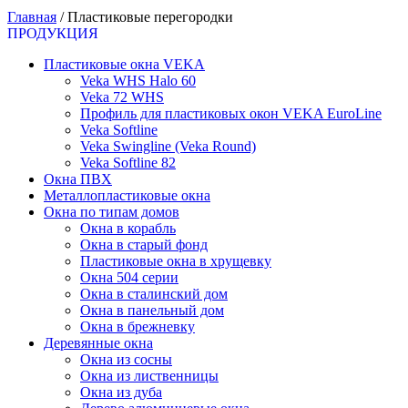
Главная
/
Пластиковые перегородки
ПРОДУКЦИЯ
Пластиковые окна VEKA
Veka WHS Halo 60
Veka 72 WHS
Профиль для пластиковых окон VEKA EuroLine
Veka Softline
Veka Swingline (Veka Round)
Veka Softline 82
Окна ПВХ
Металлопластиковые окна
Окна по типам домов
Окна в корабль
Окна в старый фонд
Пластиковые окна в хрущевку
Окна 504 серии
Окна в сталинский дом
Окна в панельный дом
Окна в брежневку
Деревянные окна
Окна из сосны
Окна из лиственницы
Окна из дуба