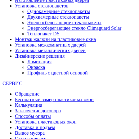
Изготовление пластиковых дверей
Установка стеклопакетов
Однокамерные стеклопакеты
Двухкамерные стеклопакеты
Энергосберегающие стеклопакеты
Энергосберегающее стекло Climaguard Solar
Теплопакет DS
Монтаж жалюзи на пластиковые окна
Установка межкомнатных дверей
Установка металлических дверей
Дизайнерские решения
Ламинация
Окраска
Профиль с цветной основой
СЕРВИС
Обращение
Бесплатный замер пластиковых окон
Калькуляция
Заключение договора
Способы оплаты
Установка пластиковых окон
Доставка и подъем
Вывоз мусора
Окна в кредит