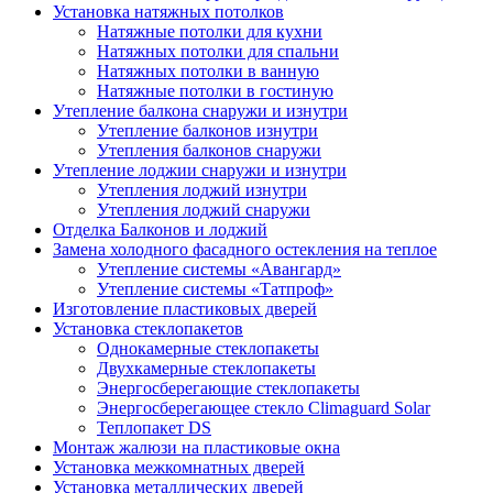
Установка натяжных потолков
Натяжные потолки для кухни
Натяжных потолки для спальни
Натяжных потолки в ванную
Натяжные потолки в гостиную
Утепление балкона снаружи и изнутри
Утепление балконов изнутри
Утепления балконов снаружи
Утепление лоджии снаружи и изнутри
Утепления лоджий изнутри
Утепления лоджий снаружи
Отделка Балконов и лоджий
Замена холодного фасадного остекления на теплое
Утепление системы «Авангард»
Утепление системы «Татпроф»
Изготовление пластиковых дверей
Установка стеклопакетов
Однокамерные стеклопакеты
Двухкамерные стеклопакеты
Энергосберегающие стеклопакеты
Энергосберегающее стекло Climaguard Solar
Теплопакет DS
Монтаж жалюзи на пластиковые окна
Установка межкомнатных дверей
Установка металлических дверей