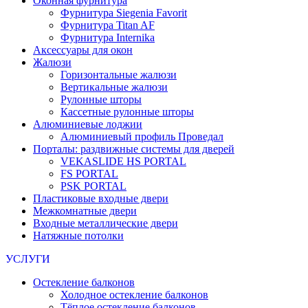
Оконная фурнитура
Фурнитура Siegenia Favorit
Фурнитура Titan AF
Фурнитура Internika
Аксессуары для окон
Жалюзи
Горизонтальные жалюзи
Вертикальные жалюзи
Рулонные шторы
Кассетные рулонные шторы
Алюминиевые лоджии
Алюминиевый профиль Проведал
Порталы: раздвижные системы для дверей
VEKASLIDE HS PORTAL
FS PORTAL
PSK PORTAL
Пластиковые входные двери
Межкомнатные двери
Входные металлические двери
Натяжные потолки
УСЛУГИ
Остекление балконов
Холодное остекление балконов
Тёплое остекление балконов