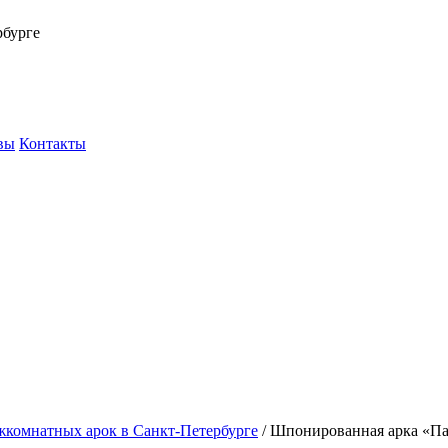
рбурге
вы
Контакты
жкомнатных арок в Санкт-Петербурге
/
Шпонированная арка «П