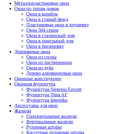
Металлопластиковые окна
Окна по типам домов
Окна в корабль
Окна в старый фонд
Пластиковые окна в хрущевку
Окна 504 серии
Окна в сталинский дом
Окна в панельный дом
Окна в брежневку
Деревянные окна
Окна из сосны
Окна из лиственницы
Окна из дуба
Дерево алюминиевые окна
Оконные конструкции
Оконная фурнитура
Фурнитура Siegenia Favorit
Фурнитура Titan AF
Фурнитура Internika
Аксессуары для окон
Жалюзи
Горизонтальные жалюзи
Вертикальные жалюзи
Рулонные шторы
Кассетные рулонные шторы