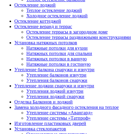
Остекление лоджий
Теплое остекление лоджий
Холодное остекление лоджий
Остекление коттеджей
Остекление веранд и террас
Остекление террасы в загородном доме
Остекление террасы раздвижными конструкциями
Установка натяжных потолков
Натяжные потолки для кухни
Натяжных потолки для спальни
Натяжных потолки в ванную
Натяжные потолки в гостиную
Утепление балкона снаружи и изнутри
Утепление балконов изнутри
Утепления балконов снаружи
Утепление лоджии снаружи и изнутри
Утепления лоджий изнутри
Утепления лоджий снаружи
Отделка Балконов и лоджий
Замена холодного фасадного остекления на теплое
Утепление системы «Авангард»
Утепление системы «Татпроф»
Изготовление пластиковых дверей
Установка стеклопакетов