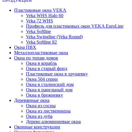
ПРОДУКЦИЯ
Пластиковые окна VEKA
Veka WHS Halo 60
Veka 72 WHS
Профиль для пластиковых окон VEKA EuroLine
Veka Softline
Veka Swingline (Veka Round)
Veka Softline 82
Окна ПВХ
Металлопластиковые окна
Окна по типам домов
Окна в корабль
Окна в старый фонд
Пластиковые окна в хрущевку
Окна 504 серии
Окна в сталинский дом
Окна в панельный дом
Окна в брежневку
Деревянные окна
Окна из сосны
Окна из лиственницы
Окна из дуба
Дерево алюминиевые окна
Оконные конструкции