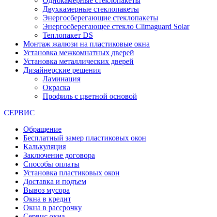
Однокамерные стеклопакеты
Двухкамерные стеклопакеты
Энергосберегающие стеклопакеты
Энергосберегающее стекло Climaguard Solar
Теплопакет DS
Монтаж жалюзи на пластиковые окна
Установка межкомнатных дверей
Установка металлических дверей
Дизайнерские решения
Ламинация
Окраска
Профиль с цветной основой
СЕРВИС
Обращение
Бесплатный замер пластиковых окон
Калькуляция
Заключение договора
Способы оплаты
Установка пластиковых окон
Доставка и подъем
Вывоз мусора
Окна в кредит
Окна в рассрочку
Сервис окна