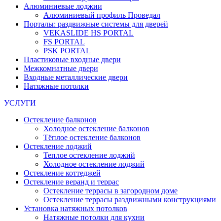
Алюминиевые лоджии
Алюминиевый профиль Проведал
Порталы: раздвижные системы для дверей
VEKASLIDE HS PORTAL
FS PORTAL
PSK PORTAL
Пластиковые входные двери
Межкомнатные двери
Входные металлические двери
Натяжные потолки
УСЛУГИ
Остекление балконов
Холодное остекление балконов
Тёплое остекление балконов
Остекление лоджий
Теплое остекление лоджий
Холодное остекление лоджий
Остекление коттеджей
Остекление веранд и террас
Остекление террасы в загородном доме
Остекление террасы раздвижными конструкциями
Установка натяжных потолков
Натяжные потолки для кухни