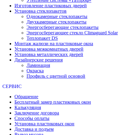
Утепление системы «Татпроф»
Изготовление пластиковых дверей
Установка стеклопакетов
Однокамерные стеклопакеты
Двухкамерные стеклопакеты
Энергосберегающие стеклопакеты
Энергосберегающее стекло Climaguard Solar
Теплопакет DS
Монтаж жалюзи на пластиковые окна
Установка межкомнатных дверей
Установка металлических дверей
Дизайнерские решения
Ламинация
Окраска
Профиль с цветной основой
СЕРВИС
Обращение
Бесплатный замер пластиковых окон
Калькуляция
Заключение договора
Способы оплаты
Установка пластиковых окон
Доставка и подъем
Вывоз мусора