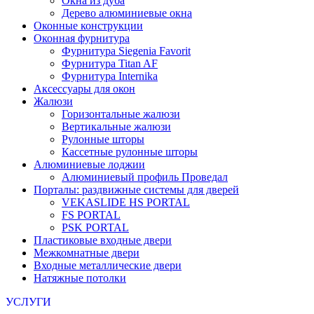
Окна из дуба
Дерево алюминиевые окна
Оконные конструкции
Оконная фурнитура
Фурнитура Siegenia Favorit
Фурнитура Titan AF
Фурнитура Internika
Аксессуары для окон
Жалюзи
Горизонтальные жалюзи
Вертикальные жалюзи
Рулонные шторы
Кассетные рулонные шторы
Алюминиевые лоджии
Алюминиевый профиль Проведал
Порталы: раздвижные системы для дверей
VEKASLIDE HS PORTAL
FS PORTAL
PSK PORTAL
Пластиковые входные двери
Межкомнатные двери
Входные металлические двери
Натяжные потолки
УСЛУГИ