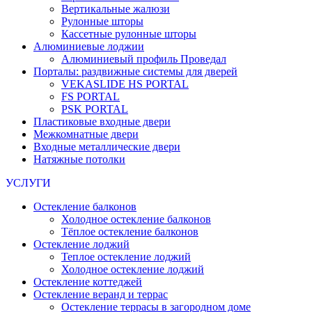
Вертикальные жалюзи
Рулонные шторы
Кассетные рулонные шторы
Алюминиевые лоджии
Алюминиевый профиль Проведал
Порталы: раздвижные системы для дверей
VEKASLIDE HS PORTAL
FS PORTAL
PSK PORTAL
Пластиковые входные двери
Межкомнатные двери
Входные металлические двери
Натяжные потолки
УСЛУГИ
Остекление балконов
Холодное остекление балконов
Тёплое остекление балконов
Остекление лоджий
Теплое остекление лоджий
Холодное остекление лоджий
Остекление коттеджей
Остекление веранд и террас
Остекление террасы в загородном доме