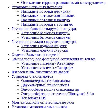
Остекление террасы раздвижными конструкциями
Установка натяжных потолков
Натяжные потолки для кухни
Натяжных потолки для спальни
Натяжных потолки в ванную
Натяжные потолки в гостиную
Утепление балкона снаружи и изнутри
Утепление балконов изнутри
Утепления балконов снаружи
Утепление лоджии снаружи и изнутри
Утепления лоджий изнутри
Утепления лоджий снаружи
Отделка Балконов и лоджий
Замена холодного фасадного остекления на теплое
Утепление системы «Авангард»
Утепление системы «Татпроф»
Изготовление пластиковых дверей
Установка стеклопакетов
Однокамерные стеклопакеты
Двухкамерные стеклопакеты
Энергосберегающие стеклопакеты
Энергосберегающее стекло Climaguard Solar
Теплопакет DS
Монтаж жалюзи на пластиковые окна
Установка межкомнатных дверей