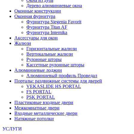
Окна из дуба
Дерево алюминиевые окна
Оконные конструкции
Оконная фурнитура
Фурнитура Siegenia Favorit
Фурнитура Titan AF
Фурнитура Internika
Аксессуары для окон
Жалюзи
Горизонтальные жалюзи
Вертикальные жалюзи
Рулонные шторы
Кассетные рулонные шторы
Алюминиевые лоджии
Алюминиевый профиль Проведал
Порталы: раздвижные системы для дверей
VEKASLIDE HS PORTAL
FS PORTAL
PSK PORTAL
Пластиковые входные двери
Межкомнатные двери
Входные металлические двери
Натяжные потолки
УСЛУГИ