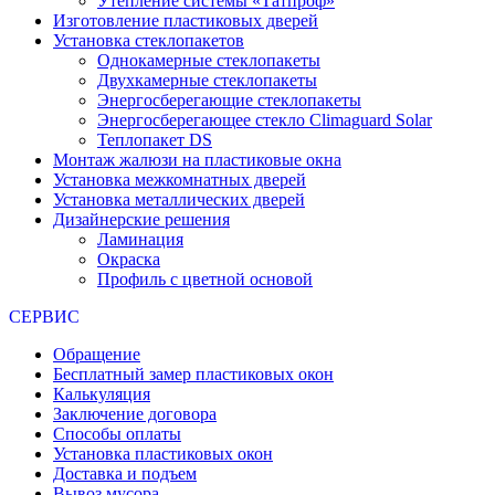
Утепление системы «Татпроф»
Изготовление пластиковых дверей
Установка стеклопакетов
Однокамерные стеклопакеты
Двухкамерные стеклопакеты
Энергосберегающие стеклопакеты
Энергосберегающее стекло Climaguard Solar
Теплопакет DS
Монтаж жалюзи на пластиковые окна
Установка межкомнатных дверей
Установка металлических дверей
Дизайнерские решения
Ламинация
Окраска
Профиль с цветной основой
СЕРВИС
Обращение
Бесплатный замер пластиковых окон
Калькуляция
Заключение договора
Способы оплаты
Установка пластиковых окон
Доставка и подъем
Вывоз мусора