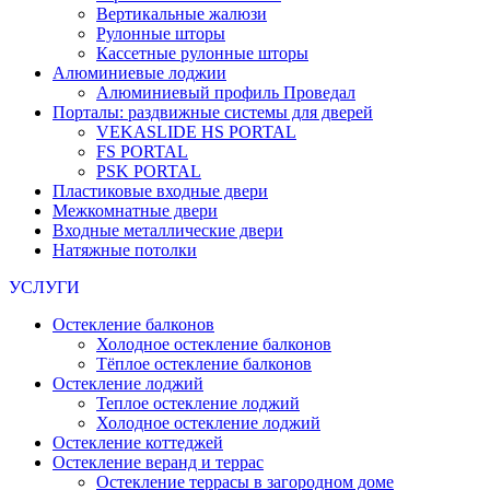
Вертикальные жалюзи
Рулонные шторы
Кассетные рулонные шторы
Алюминиевые лоджии
Алюминиевый профиль Проведал
Порталы: раздвижные системы для дверей
VEKASLIDE HS PORTAL
FS PORTAL
PSK PORTAL
Пластиковые входные двери
Межкомнатные двери
Входные металлические двери
Натяжные потолки
УСЛУГИ
Остекление балконов
Холодное остекление балконов
Тёплое остекление балконов
Остекление лоджий
Теплое остекление лоджий
Холодное остекление лоджий
Остекление коттеджей
Остекление веранд и террас
Остекление террасы в загородном доме