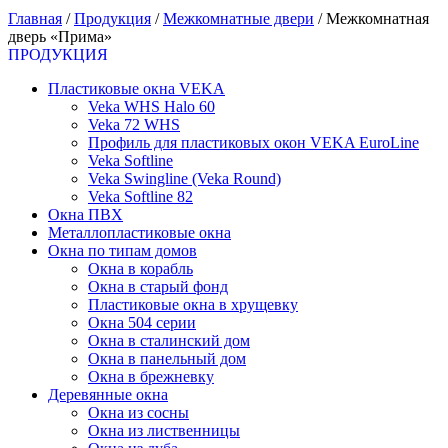
Главная
/
Продукция
/
Межкомнатные двери
/
Межкомнатная
дверь «Прима»
ПРОДУКЦИЯ
Пластиковые окна VEKA
Veka WHS Halo 60
Veka 72 WHS
Профиль для пластиковых окон VEKA EuroLine
Veka Softline
Veka Swingline (Veka Round)
Veka Softline 82
Окна ПВХ
Металлопластиковые окна
Окна по типам домов
Окна в корабль
Окна в старый фонд
Пластиковые окна в хрущевку
Окна 504 серии
Окна в сталинский дом
Окна в панельный дом
Окна в брежневку
Деревянные окна
Окна из сосны
Окна из лиственницы