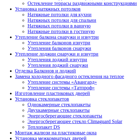
Остекление террасы раздвижными конструкциями
Установка натяжных потолков
Натяжные потолки для кухни
Натяжных потолки для спальни
Натяжных потолки в ванную
Натяжные потолки в гостиную
Утепление балкона снаружи и изнутри
Утепление балконов изнутри
Утепления балконов снаружи
Утепление лоджии снаружи и изнутри
Утепления лоджий изнутри
Утепления лоджий снаружи
Отделка Балконов и лоджий
Замена холодного фасадного остекления на теплое
Утепление системы «Авангард»
Утепление системы «Татпроф»
Изготовление пластиковых дверей
Установка стеклопакетов
Однокамерные стеклопакеты
Двухкамерные стеклопакеты
Энергосберегающие стеклопакеты
Энергосберегающее стекло Climaguard Solar
Теплопакет DS
Монтаж жалюзи на пластиковые окна
Установка межкомнатных дверей