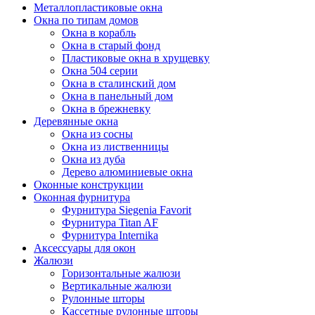
Металлопластиковые окна
Окна по типам домов
Окна в корабль
Окна в старый фонд
Пластиковые окна в хрущевку
Окна 504 серии
Окна в сталинский дом
Окна в панельный дом
Окна в брежневку
Деревянные окна
Окна из сосны
Окна из лиственницы
Окна из дуба
Дерево алюминиевые окна
Оконные конструкции
Оконная фурнитура
Фурнитура Siegenia Favorit
Фурнитура Titan AF
Фурнитура Internika
Аксессуары для окон
Жалюзи
Горизонтальные жалюзи
Вертикальные жалюзи
Рулонные шторы
Кассетные рулонные шторы