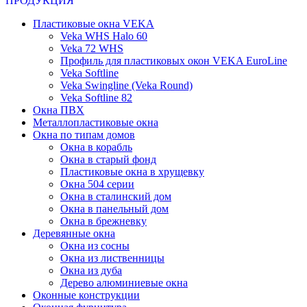
ПРОДУКЦИЯ
Пластиковые окна VEKA
Veka WHS Halo 60
Veka 72 WHS
Профиль для пластиковых окон VEKA EuroLine
Veka Softline
Veka Swingline (Veka Round)
Veka Softline 82
Окна ПВХ
Металлопластиковые окна
Окна по типам домов
Окна в корабль
Окна в старый фонд
Пластиковые окна в хрущевку
Окна 504 серии
Окна в сталинский дом
Окна в панельный дом
Окна в брежневку
Деревянные окна
Окна из сосны
Окна из лиственницы
Окна из дуба
Дерево алюминиевые окна
Оконные конструкции