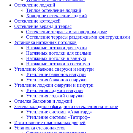
Остекление лоджий
Теплое остекление лоджий
Холодное остекление лоджий
Остекление коттеджей
Остекление веранд и террас
Остекление террасы в загородном доме
Остекление террасы раздвижными конструкциями
Установка натяжных потолков
Натяжные потолки для кухни
Натяжных потолки для спальни
Натяжных потолки в ванную
Натяжные потолки в гостиную
Утепление балкона снаружи и изнутри
Утепление балконов изнутри
Утепления балконов снаружи
Утепление лоджии снаружи и изнутри
Утепления лоджий изнутри
Утепления лоджий снаружи
Отделка Балконов и лоджий
Замена холодного фасадного остекления на теплое
Утепление системы «Авангард»
Утепление системы «Татпроф»
Изготовление пластиковых дверей
Установка стеклопакетов