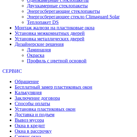
Однокамерные стеклопакеты
Двухкамерные стеклопакеты
Энергосберегающие стеклопакеты
Энергосберегающее стекло Climaguard Solar
Теплопакет DS
Монтаж жалюзи на пластиковые окна
Установка межкомнатных дверей
Установка металлических дверей
Дизайнерские решения
Ламинация
Окраска
Профиль с цветной основой
СЕРВИС
Обращение
Бесплатный замер пластиковых окон
Калькуляция
Заключение договора
Способы оплаты
Установка пластиковых окон
Доставка и подъем
Вывоз мусора
Окна в кредит
Окна в рассрочку
Сервис окна