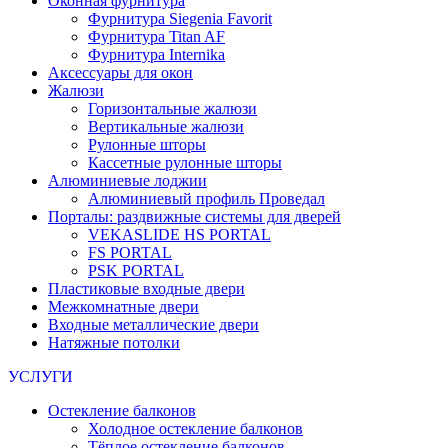
Оконная фурнитура
Фурнитура Siegenia Favorit
Фурнитура Titan AF
Фурнитура Internika
Аксессуары для окон
Жалюзи
Горизонтальные жалюзи
Вертикальные жалюзи
Рулонные шторы
Кассетные рулонные шторы
Алюминиевые лоджии
Алюминиевый профиль Проведал
Порталы: раздвижные системы для дверей
VEKASLIDE HS PORTAL
FS PORTAL
PSK PORTAL
Пластиковые входные двери
Межкомнатные двери
Входные металлические двери
Натяжные потолки
УСЛУГИ
Остекление балконов
Холодное остекление балконов
Тёплое остекление балконов