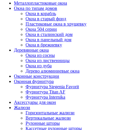
Металлопластиковые окна
Окна по типам домов
Окна в корабль
Окна в старый фонд
Пластиковые окна в хрущевку
Окна 504 серии
Окна в сталинский дом
Окна в панельный дом
Окна в брежневку
Деревянные окна
Окна из сосны
Окна из лиственницы
Окна из дуба
Дерево алюминиевые окна
Оконные конструкции
Оконная фурнитура
Фурнитура Siegenia Favorit
Фурнитура Titan AF
Фурнитура Internika
Аксессуары для окон
Жалюзи
Горизонтальные жалюзи
Вертикальные жалюзи
Рулонные шторы
Кассетные рулонные шторы