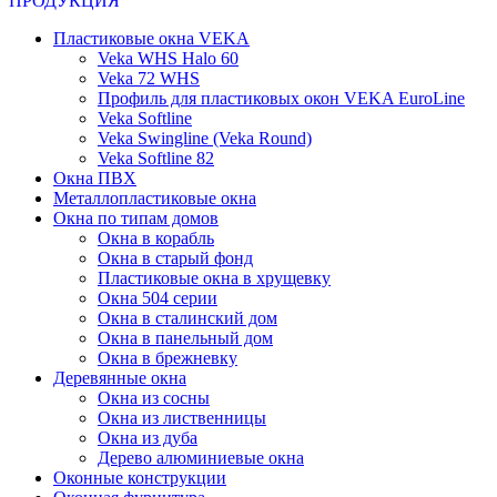
ПРОДУКЦИЯ
Пластиковые окна VEKA
Veka WHS Halo 60
Veka 72 WHS
Профиль для пластиковых окон VEKA EuroLine
Veka Softline
Veka Swingline (Veka Round)
Veka Softline 82
Окна ПВХ
Металлопластиковые окна
Окна по типам домов
Окна в корабль
Окна в старый фонд
Пластиковые окна в хрущевку
Окна 504 серии
Окна в сталинский дом
Окна в панельный дом
Окна в брежневку
Деревянные окна
Окна из сосны
Окна из лиственницы
Окна из дуба
Дерево алюминиевые окна
Оконные конструкции