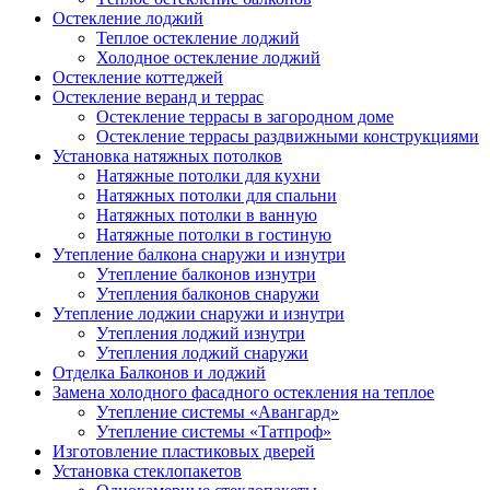
Остекление лоджий
Теплое остекление лоджий
Холодное остекление лоджий
Остекление коттеджей
Остекление веранд и террас
Остекление террасы в загородном доме
Остекление террасы раздвижными конструкциями
Установка натяжных потолков
Натяжные потолки для кухни
Натяжных потолки для спальни
Натяжных потолки в ванную
Натяжные потолки в гостиную
Утепление балкона снаружи и изнутри
Утепление балконов изнутри
Утепления балконов снаружи
Утепление лоджии снаружи и изнутри
Утепления лоджий изнутри
Утепления лоджий снаружи
Отделка Балконов и лоджий
Замена холодного фасадного остекления на теплое
Утепление системы «Авангард»
Утепление системы «Татпроф»
Изготовление пластиковых дверей
Установка стеклопакетов