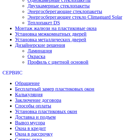
Однокамерные стеклопакеты
Двухкамерные стеклопакеты
Энергосберегающие стеклопакеты
Энергосберегающее стекло Climaguard Solar
Теплопакет DS
Монтаж жалюзи на пластиковые окна
Установка межкомнатных дверей
Установка металлических дверей
Дизайнерские решения
Ламинация
Окраска
Профиль с цветной основой
СЕРВИС
Обращение
Бесплатный замер пластиковых окон
Калькуляция
Заключение договора
Способы оплаты
Установка пластиковых окон
Доставка и подъем
Вывоз мусора
Окна в кредит
Окна в рассрочку
Сервис окна