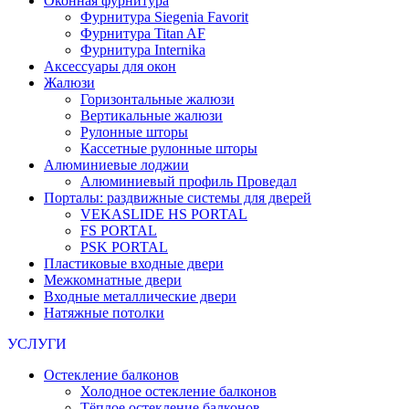
Оконная фурнитура
Фурнитура Siegenia Favorit
Фурнитура Titan AF
Фурнитура Internika
Аксессуары для окон
Жалюзи
Горизонтальные жалюзи
Вертикальные жалюзи
Рулонные шторы
Кассетные рулонные шторы
Алюминиевые лоджии
Алюминиевый профиль Проведал
Порталы: раздвижные системы для дверей
VEKASLIDE HS PORTAL
FS PORTAL
PSK PORTAL
Пластиковые входные двери
Межкомнатные двери
Входные металлические двери
Натяжные потолки
УСЛУГИ
Остекление балконов
Холодное остекление балконов
Тёплое остекление балконов