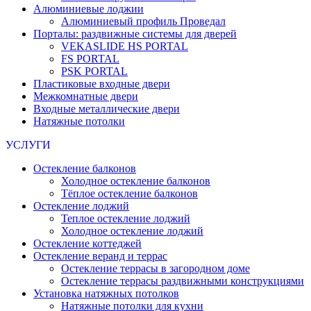
Алюминиевые лоджии
Алюминиевый профиль Проведал
Порталы: раздвижные системы для дверей
VEKASLIDE HS PORTAL
FS PORTAL
PSK PORTAL
Пластиковые входные двери
Межкомнатные двери
Входные металлические двери
Натяжные потолки
УСЛУГИ
Остекление балконов
Холодное остекление балконов
Тёплое остекление балконов
Остекление лоджий
Теплое остекление лоджий
Холодное остекление лоджий
Остекление коттеджей
Остекление веранд и террас
Остекление террасы в загородном доме
Остекление террасы раздвижными конструкциями
Установка натяжных потолков
Натяжные потолки для кухни