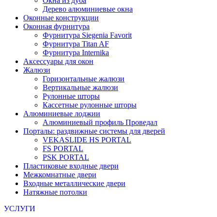
Окна из дуба
Дерево алюминиевые окна
Оконные конструкции
Оконная фурнитура
Фурнитура Siegenia Favorit
Фурнитура Titan AF
Фурнитура Internika
Аксессуары для окон
Жалюзи
Горизонтальные жалюзи
Вертикальные жалюзи
Рулонные шторы
Кассетные рулонные шторы
Алюминиевые лоджии
Алюминиевый профиль Проведал
Порталы: раздвижные системы для дверей
VEKASLIDE HS PORTAL
FS PORTAL
PSK PORTAL
Пластиковые входные двери
Межкомнатные двери
Входные металлические двери
Натяжные потолки
УСЛУГИ