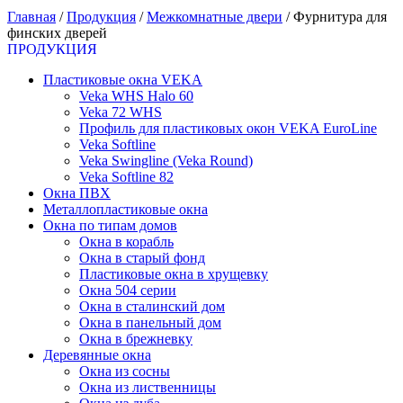
Главная
/
Продукция
/
Межкомнатные двери
/
Фурнитура для
финских дверей
ПРОДУКЦИЯ
Пластиковые окна VEKA
Veka WHS Halo 60
Veka 72 WHS
Профиль для пластиковых окон VEKA EuroLine
Veka Softline
Veka Swingline (Veka Round)
Veka Softline 82
Окна ПВХ
Металлопластиковые окна
Окна по типам домов
Окна в корабль
Окна в старый фонд
Пластиковые окна в хрущевку
Окна 504 серии
Окна в сталинский дом
Окна в панельный дом
Окна в брежневку
Деревянные окна
Окна из сосны
Окна из лиственницы