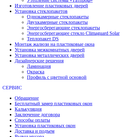
Утепление системы «Татпроф»
Изготовление пластиковых дверей
Установка стеклопакетов
Однокамерные стеклопакеты
Двухкамерные стеклопакеты
Энергосберегающие стеклопакеты
Энергосберегающее стекло Climaguard Solar
Теплопакет DS
Монтаж жалюзи на пластиковые окна
Установка межкомнатных дверей
Установка металлических дверей
Дизайнерские решения
Ламинация
Окраска
Профиль с цветной основой
СЕРВИС
Обращение
Бесплатный замер пластиковых окон
Калькуляция
Заключение договора
Способы оплаты
Установка пластиковых окон
Доставка и подъем
Вывоз мусора