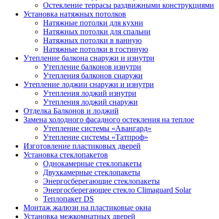
Остекление террасы раздвижными конструкциями
Установка натяжных потолков
Натяжные потолки для кухни
Натяжных потолки для спальни
Натяжных потолки в ванную
Натяжные потолки в гостиную
Утепление балкона снаружи и изнутри
Утепление балконов изнутри
Утепления балконов снаружи
Утепление лоджии снаружи и изнутри
Утепления лоджий изнутри
Утепления лоджий снаружи
Отделка Балконов и лоджий
Замена холодного фасадного остекления на теплое
Утепление системы «Авангард»
Утепление системы «Татпроф»
Изготовление пластиковых дверей
Установка стеклопакетов
Однокамерные стеклопакеты
Двухкамерные стеклопакеты
Энергосберегающие стеклопакеты
Энергосберегающее стекло Climaguard Solar
Теплопакет DS
Монтаж жалюзи на пластиковые окна
Установка межкомнатных дверей