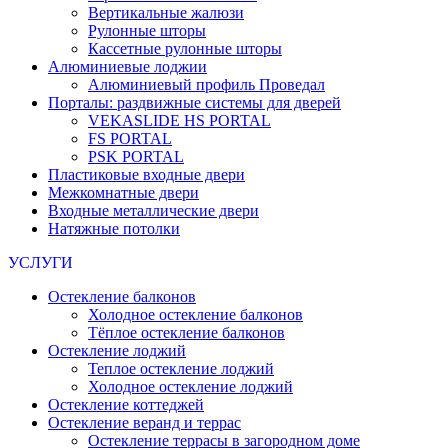
Вертикальные жалюзи
Рулонные шторы
Кассетные рулонные шторы
Алюминиевые лоджии
Алюминиевый профиль Проведал
Порталы: раздвижные системы для дверей
VEKASLIDE HS PORTAL
FS PORTAL
PSK PORTAL
Пластиковые входные двери
Межкомнатные двери
Входные металлические двери
Натяжные потолки
УСЛУГИ
Остекление балконов
Холодное остекление балконов
Тёплое остекление балконов
Остекление лоджий
Теплое остекление лоджий
Холодное остекление лоджий
Остекление коттеджей
Остекление веранд и террас
Остекление террасы в загородном доме