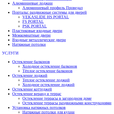
Алюминиевые лоджии
Алюминиевый профиль Проведал
Порталы: раздвижные системы для дверей
VEKASLIDE HS PORTAL
FS PORTAL
PSK PORTAL
Пластиковые входные двери
Межкомнатные двери
Входные металлические двери
Натяжные потолки
УСЛУГИ
Остекление балконов
Холодное остекление балконов
Тёплое остекление балконов
Остекление лоджий
Теплое остекление лоджий
Холодное остекление лоджий
Остекление коттеджей
Остекление веранд и террас
Остекление террасы в загородном доме
Остекление террасы раздвижными конструкциями
Установка натяжных потолков
Натяжные потолки для кухни