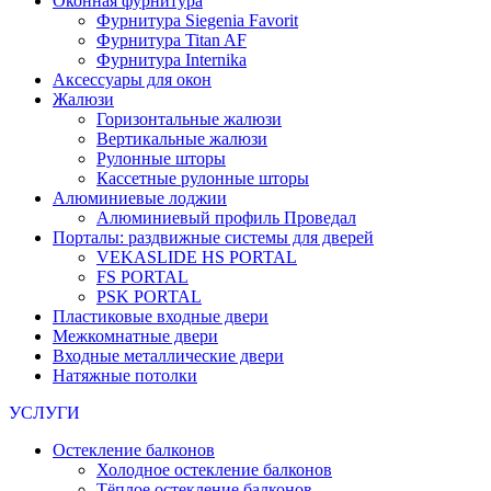
Оконная фурнитура
Фурнитура Siegenia Favorit
Фурнитура Titan AF
Фурнитура Internika
Аксессуары для окон
Жалюзи
Горизонтальные жалюзи
Вертикальные жалюзи
Рулонные шторы
Кассетные рулонные шторы
Алюминиевые лоджии
Алюминиевый профиль Проведал
Порталы: раздвижные системы для дверей
VEKASLIDE HS PORTAL
FS PORTAL
PSK PORTAL
Пластиковые входные двери
Межкомнатные двери
Входные металлические двери
Натяжные потолки
УСЛУГИ
Остекление балконов
Холодное остекление балконов
Тёплое остекление балконов