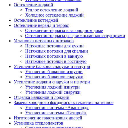
Остекление лоджий
Теплое остекление лоджий
Холодное остекление лоджий
Остекление коттеджей
Остекление веранд и террас
Остекление террасы в загородном доме
Остекление террасы раздвижными конструкциями
Установка натяжных потолков
Натяжные потолки для кухни
Натяжных потолки для спальни
Натяжных потолки в ванную
Натяжные потолки в гостиную
Утепление балкона снаружи и изнутри
Утепление балконов изнутри
Утепления балконов снаружи
Утепление лоджии снаружи и изнутри
Утепления лоджий изнутри
Утепления лоджий снаружи
Отделка Балконов и лоджий
Замена холодного фасадного остекления на теплое
Утепление системы «Авангард»
Утепление системы «Татпроф»
Изготовление пластиковых дверей
Установка стеклопакетов