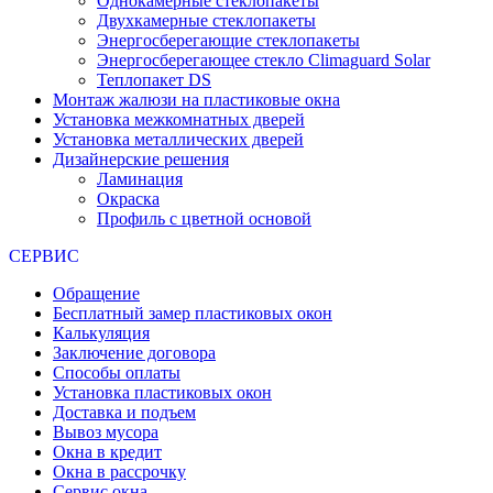
Однокамерные стеклопакеты
Двухкамерные стеклопакеты
Энергосберегающие стеклопакеты
Энергосберегающее стекло Climaguard Solar
Теплопакет DS
Монтаж жалюзи на пластиковые окна
Установка межкомнатных дверей
Установка металлических дверей
Дизайнерские решения
Ламинация
Окраска
Профиль с цветной основой
СЕРВИС
Обращение
Бесплатный замер пластиковых окон
Калькуляция
Заключение договора
Способы оплаты
Установка пластиковых окон
Доставка и подъем
Вывоз мусора
Окна в кредит
Окна в рассрочку
Сервис окна