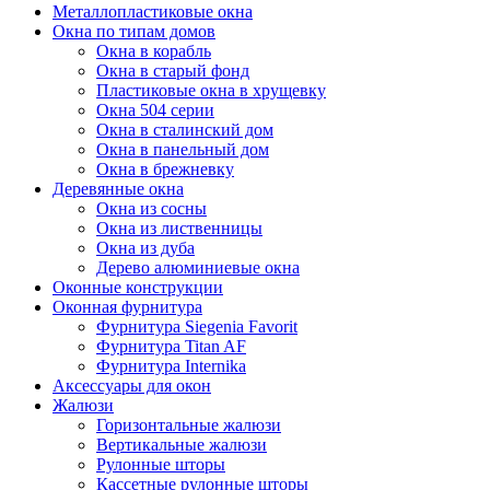
Металлопластиковые окна
Окна по типам домов
Окна в корабль
Окна в старый фонд
Пластиковые окна в хрущевку
Окна 504 серии
Окна в сталинский дом
Окна в панельный дом
Окна в брежневку
Деревянные окна
Окна из сосны
Окна из лиственницы
Окна из дуба
Дерево алюминиевые окна
Оконные конструкции
Оконная фурнитура
Фурнитура Siegenia Favorit
Фурнитура Titan AF
Фурнитура Internika
Аксессуары для окон
Жалюзи
Горизонтальные жалюзи
Вертикальные жалюзи
Рулонные шторы
Кассетные рулонные шторы