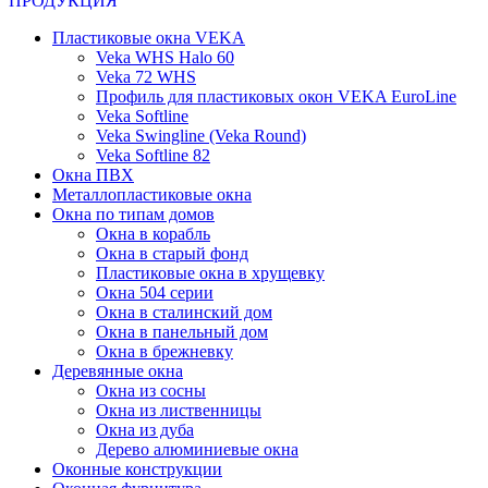
ПРОДУКЦИЯ
Пластиковые окна VEKA
Veka WHS Halo 60
Veka 72 WHS
Профиль для пластиковых окон VEKA EuroLine
Veka Softline
Veka Swingline (Veka Round)
Veka Softline 82
Окна ПВХ
Металлопластиковые окна
Окна по типам домов
Окна в корабль
Окна в старый фонд
Пластиковые окна в хрущевку
Окна 504 серии
Окна в сталинский дом
Окна в панельный дом
Окна в брежневку
Деревянные окна
Окна из сосны
Окна из лиственницы
Окна из дуба
Дерево алюминиевые окна
Оконные конструкции