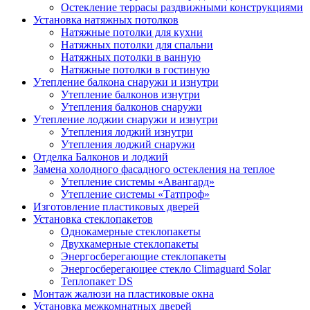
Остекление террасы раздвижными конструкциями
Установка натяжных потолков
Натяжные потолки для кухни
Натяжных потолки для спальни
Натяжных потолки в ванную
Натяжные потолки в гостиную
Утепление балкона снаружи и изнутри
Утепление балконов изнутри
Утепления балконов снаружи
Утепление лоджии снаружи и изнутри
Утепления лоджий изнутри
Утепления лоджий снаружи
Отделка Балконов и лоджий
Замена холодного фасадного остекления на теплое
Утепление системы «Авангард»
Утепление системы «Татпроф»
Изготовление пластиковых дверей
Установка стеклопакетов
Однокамерные стеклопакеты
Двухкамерные стеклопакеты
Энергосберегающие стеклопакеты
Энергосберегающее стекло Climaguard Solar
Теплопакет DS
Монтаж жалюзи на пластиковые окна
Установка межкомнатных дверей