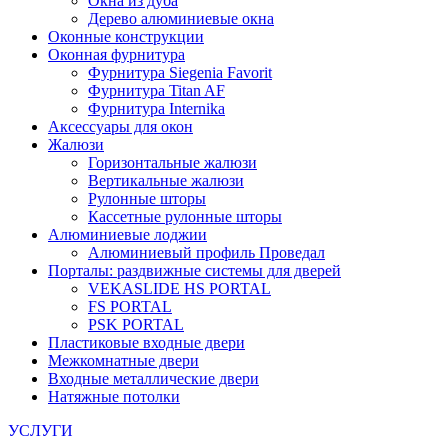
Окна из дуба
Дерево алюминиевые окна
Оконные конструкции
Оконная фурнитура
Фурнитура Siegenia Favorit
Фурнитура Titan AF
Фурнитура Internika
Аксессуары для окон
Жалюзи
Горизонтальные жалюзи
Вертикальные жалюзи
Рулонные шторы
Кассетные рулонные шторы
Алюминиевые лоджии
Алюминиевый профиль Проведал
Порталы: раздвижные системы для дверей
VEKASLIDE HS PORTAL
FS PORTAL
PSK PORTAL
Пластиковые входные двери
Межкомнатные двери
Входные металлические двери
Натяжные потолки
УСЛУГИ