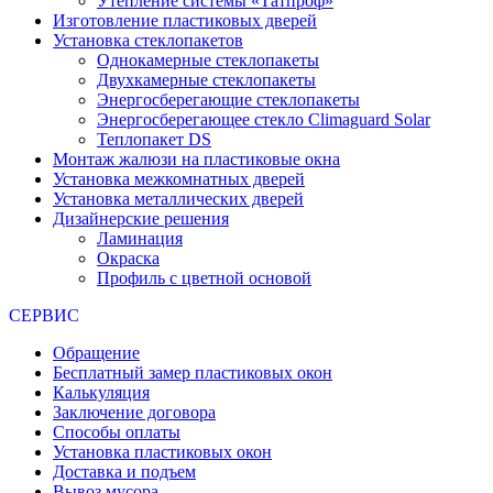
Утепление системы «Татпроф»
Изготовление пластиковых дверей
Установка стеклопакетов
Однокамерные стеклопакеты
Двухкамерные стеклопакеты
Энергосберегающие стеклопакеты
Энергосберегающее стекло Climaguard Solar
Теплопакет DS
Монтаж жалюзи на пластиковые окна
Установка межкомнатных дверей
Установка металлических дверей
Дизайнерские решения
Ламинация
Окраска
Профиль с цветной основой
СЕРВИС
Обращение
Бесплатный замер пластиковых окон
Калькуляция
Заключение договора
Способы оплаты
Установка пластиковых окон
Доставка и подъем
Вывоз мусора