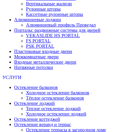
Вертикальные жалюзи
Рулонные шторы
Кассетные рулонные шторы
Алюминиевые лоджии
Алюминиевый профиль Проведал
Порталы: раздвижные системы для дверей
VEKASLIDE HS PORTAL
FS PORTAL
PSK PORTAL
Пластиковые входные двери
Межкомнатные двери
Входные металлические двери
Натяжные потолки
УСЛУГИ
Остекление балконов
Холодное остекление балконов
Тёплое остекление балконов
Остекление лоджий
Теплое остекление лоджий
Холодное остекление лоджий
Остекление коттеджей
Остекление веранд и террас
Остекление террасы в загородном доме