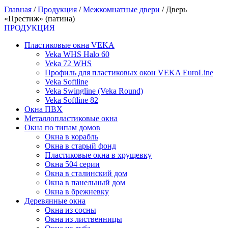
Главная
/
Продукция
/
Межкомнатные двери
/
Дверь
«Престиж» (патина)
ПРОДУКЦИЯ
Пластиковые окна VEKA
Veka WHS Halo 60
Veka 72 WHS
Профиль для пластиковых окон VEKA EuroLine
Veka Softline
Veka Swingline (Veka Round)
Veka Softline 82
Окна ПВХ
Металлопластиковые окна
Окна по типам домов
Окна в корабль
Окна в старый фонд
Пластиковые окна в хрущевку
Окна 504 серии
Окна в сталинский дом
Окна в панельный дом
Окна в брежневку
Деревянные окна
Окна из сосны
Окна из лиственницы