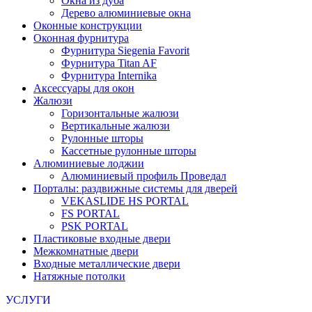
Окна из дуба
Дерево алюминиевые окна
Оконные конструкции
Оконная фурнитура
Фурнитура Siegenia Favorit
Фурнитура Titan AF
Фурнитура Internika
Аксессуары для окон
Жалюзи
Горизонтальные жалюзи
Вертикальные жалюзи
Рулонные шторы
Кассетные рулонные шторы
Алюминиевые лоджии
Алюминиевый профиль Проведал
Порталы: раздвижные системы для дверей
VEKASLIDE HS PORTAL
FS PORTAL
PSK PORTAL
Пластиковые входные двери
Межкомнатные двери
Входные металлические двери
Натяжные потолки
УСЛУГИ