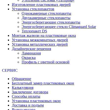
Утепление системы «Татпроф»
Изготовление пластиковых дверей
Установка стеклопакетов
Однокамерные стеклопакеты
Двухкамерные стеклопакеты
Энергосберегающие стеклопакеты
Энергосберегающее стекло Climaguard Solar
Теплопакет DS
Монтаж жалюзи на пластиковые окна
Установка межкомнатных дверей
Установка металлических дверей
Дизайнерские решения
Ламинация
Окраска
Профиль с цветной основой
СЕРВИС
Обращение
Бесплатный замер пластиковых окон
Калькуляция
Заключение договора
Способы оплаты
Установка пластиковых окон
Доставка и подъем
Вывоз мусора