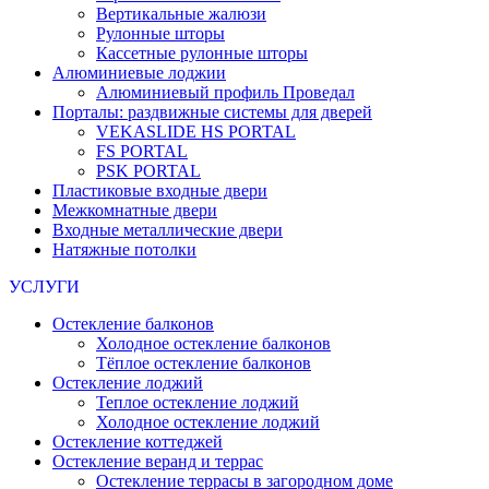
Вертикальные жалюзи
Рулонные шторы
Кассетные рулонные шторы
Алюминиевые лоджии
Алюминиевый профиль Проведал
Порталы: раздвижные системы для дверей
VEKASLIDE HS PORTAL
FS PORTAL
PSK PORTAL
Пластиковые входные двери
Межкомнатные двери
Входные металлические двери
Натяжные потолки
УСЛУГИ
Остекление балконов
Холодное остекление балконов
Тёплое остекление балконов
Остекление лоджий
Теплое остекление лоджий
Холодное остекление лоджий
Остекление коттеджей
Остекление веранд и террас
Остекление террасы в загородном доме