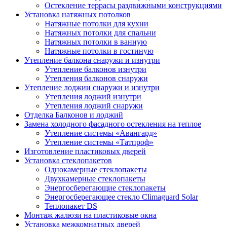
Остекление террасы раздвижными конструкциями
Установка натяжных потолков
Натяжные потолки для кухни
Натяжных потолки для спальни
Натяжных потолки в ванную
Натяжные потолки в гостиную
Утепление балкона снаружи и изнутри
Утепление балконов изнутри
Утепления балконов снаружи
Утепление лоджии снаружи и изнутри
Утепления лоджий изнутри
Утепления лоджий снаружи
Отделка Балконов и лоджий
Замена холодного фасадного остекления на теплое
Утепление системы «Авангард»
Утепление системы «Татпроф»
Изготовление пластиковых дверей
Установка стеклопакетов
Однокамерные стеклопакеты
Двухкамерные стеклопакеты
Энергосберегающие стеклопакеты
Энергосберегающее стекло Climaguard Solar
Теплопакет DS
Монтаж жалюзи на пластиковые окна
Установка межкомнатных дверей