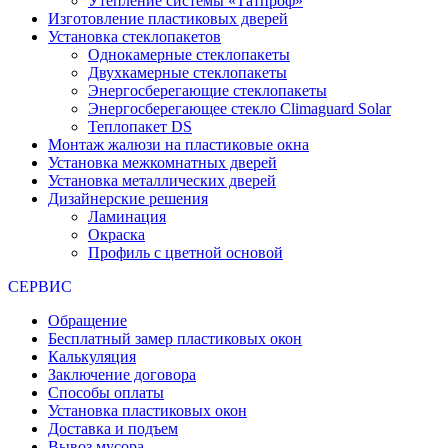
Утепление системы «Татпроф»
Изготовление пластиковых дверей
Установка стеклопакетов
Однокамерные стеклопакеты
Двухкамерные стеклопакеты
Энергосберегающие стеклопакеты
Энергосберегающее стекло Climaguard Solar
Теплопакет DS
Монтаж жалюзи на пластиковые окна
Установка межкомнатных дверей
Установка металлических дверей
Дизайнерские решения
Ламинация
Окраска
Профиль с цветной основой
СЕРВИС
Обращение
Бесплатный замер пластиковых окон
Калькуляция
Заключение договора
Способы оплаты
Установка пластиковых окон
Доставка и подъем
Вывоз мусора