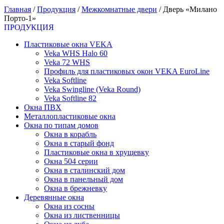
Главная
/
Продукция
/
Межкомнатные двери
/
Дверь «Милано
Порто-1»
ПРОДУКЦИЯ
Пластиковые окна VEKA
Veka WHS Halo 60
Veka 72 WHS
Профиль для пластиковых окон VEKA EuroLine
Veka Softline
Veka Swingline (Veka Round)
Veka Softline 82
Окна ПВХ
Металлопластиковые окна
Окна по типам домов
Окна в корабль
Окна в старый фонд
Пластиковые окна в хрущевку
Окна 504 серии
Окна в сталинский дом
Окна в панельный дом
Окна в брежневку
Деревянные окна
Окна из сосны
Окна из лиственницы