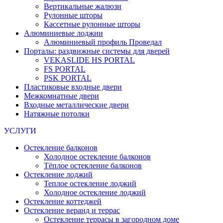
Вертикальные жалюзи
Рулонные шторы
Кассетные рулонные шторы
Алюминиевые лоджии
Алюминиевый профиль Проведал
Порталы: раздвижные системы для дверей
VEKASLIDE HS PORTAL
FS PORTAL
PSK PORTAL
Пластиковые входные двери
Межкомнатные двери
Входные металлические двери
Натяжные потолки
УСЛУГИ
Остекление балконов
Холодное остекление балконов
Тёплое остекление балконов
Остекление лоджий
Теплое остекление лоджий
Холодное остекление лоджий
Остекление коттеджей
Остекление веранд и террас
Остекление террасы в загородном доме