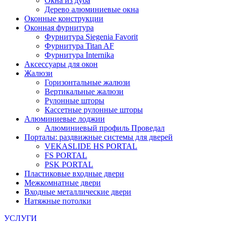
Окна из дуба
Дерево алюминиевые окна
Оконные конструкции
Оконная фурнитура
Фурнитура Siegenia Favorit
Фурнитура Titan AF
Фурнитура Internika
Аксессуары для окон
Жалюзи
Горизонтальные жалюзи
Вертикальные жалюзи
Рулонные шторы
Кассетные рулонные шторы
Алюминиевые лоджии
Алюминиевый профиль Проведал
Порталы: раздвижные системы для дверей
VEKASLIDE HS PORTAL
FS PORTAL
PSK PORTAL
Пластиковые входные двери
Межкомнатные двери
Входные металлические двери
Натяжные потолки
УСЛУГИ