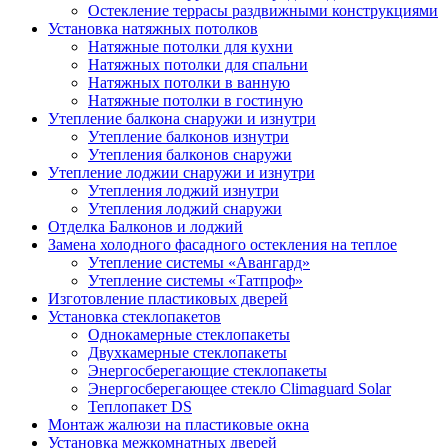
Остекление террасы раздвижными конструкциями
Установка натяжных потолков
Натяжные потолки для кухни
Натяжных потолки для спальни
Натяжных потолки в ванную
Натяжные потолки в гостиную
Утепление балкона снаружи и изнутри
Утепление балконов изнутри
Утепления балконов снаружи
Утепление лоджии снаружи и изнутри
Утепления лоджий изнутри
Утепления лоджий снаружи
Отделка Балконов и лоджий
Замена холодного фасадного остекления на теплое
Утепление системы «Авангард»
Утепление системы «Татпроф»
Изготовление пластиковых дверей
Установка стеклопакетов
Однокамерные стеклопакеты
Двухкамерные стеклопакеты
Энергосберегающие стеклопакеты
Энергосберегающее стекло Climaguard Solar
Теплопакет DS
Монтаж жалюзи на пластиковые окна
Установка межкомнатных дверей