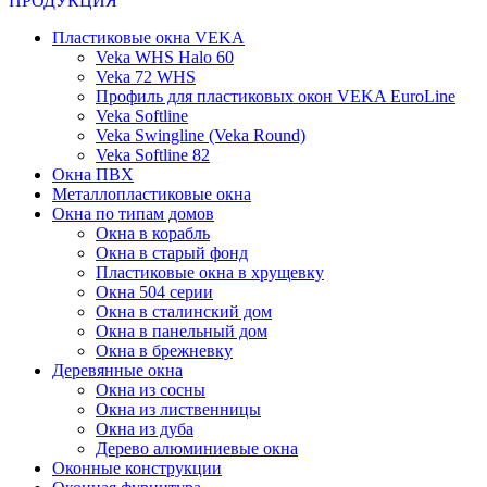
ПРОДУКЦИЯ
Пластиковые окна VEKA
Veka WHS Halo 60
Veka 72 WHS
Профиль для пластиковых окон VEKA EuroLine
Veka Softline
Veka Swingline (Veka Round)
Veka Softline 82
Окна ПВХ
Металлопластиковые окна
Окна по типам домов
Окна в корабль
Окна в старый фонд
Пластиковые окна в хрущевку
Окна 504 серии
Окна в сталинский дом
Окна в панельный дом
Окна в брежневку
Деревянные окна
Окна из сосны
Окна из лиственницы
Окна из дуба
Дерево алюминиевые окна
Оконные конструкции