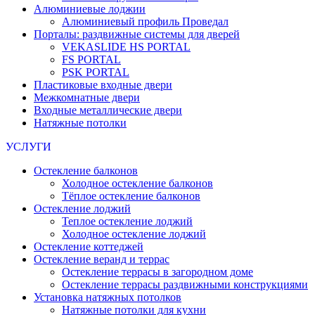
Алюминиевые лоджии
Алюминиевый профиль Проведал
Порталы: раздвижные системы для дверей
VEKASLIDE HS PORTAL
FS PORTAL
PSK PORTAL
Пластиковые входные двери
Межкомнатные двери
Входные металлические двери
Натяжные потолки
УСЛУГИ
Остекление балконов
Холодное остекление балконов
Тёплое остекление балконов
Остекление лоджий
Теплое остекление лоджий
Холодное остекление лоджий
Остекление коттеджей
Остекление веранд и террас
Остекление террасы в загородном доме
Остекление террасы раздвижными конструкциями
Установка натяжных потолков
Натяжные потолки для кухни