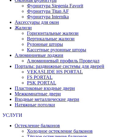
Оконная фурнитура
Фурнитура Siegenia Favorit
Фурнитура Titan AF
Фурнитура Internika
Аксессуары для окон
Жалюзи
Горизонтальные жалюзи
Вертикальные жалюзи
Рулонные шторы
Кассетные рулонные шторы
Алюминиевые лоджии
Алюминиевый профиль Проведал
Порталы: раздвижные системы для дверей
VEKASLIDE HS PORTAL
FS PORTAL
PSK PORTAL
Пластиковые входные двери
Межкомнатные двери
Входные металлические двери
Натяжные потолки
УСЛУГИ
Остекление балконов
Холодное остекление балконов
Тёплое остекление балконов