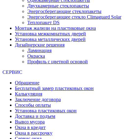
Однокамерные стеклопакеты
Двухкамерные стеклопакеты
Энергосберегающие стеклопакеты
Энергосберегающее стекло Climaguard Solar
Теплопакет DS
Монтаж жалюзи на пластиковые окна
Установка межкомнатных дверей
Установка металлических дверей
Дизайнерские решения
Ламинация
Окраска
Профиль с цветной основой
СЕРВИС
Обращение
Бесплатный замер пластиковых окон
Калькуляция
Заключение договора
Способы оплаты
Установка пластиковых окон
Доставка и подъем
Вывоз мусора
Окна в кредит
Окна в рассрочку
Сервис окна