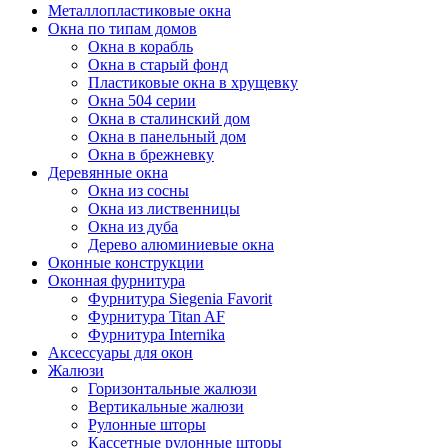
Металлопластиковые окна
Окна по типам домов
Окна в корабль
Окна в старый фонд
Пластиковые окна в хрущевку
Окна 504 серии
Окна в сталинский дом
Окна в панельный дом
Окна в брежневку
Деревянные окна
Окна из сосны
Окна из лиственницы
Окна из дуба
Дерево алюминиевые окна
Оконные конструкции
Оконная фурнитура
Фурнитура Siegenia Favorit
Фурнитура Titan AF
Фурнитура Internika
Аксессуары для окон
Жалюзи
Горизонтальные жалюзи
Вертикальные жалюзи
Рулонные шторы
Кассетные рулонные шторы