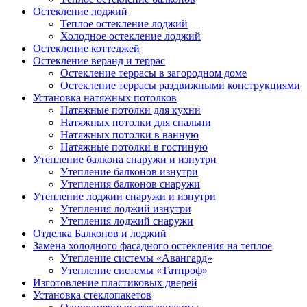
Остекление лоджий
Теплое остекление лоджий
Холодное остекление лоджий
Остекление коттеджей
Остекление веранд и террас
Остекление террасы в загородном доме
Остекление террасы раздвижными конструкциями
Установка натяжных потолков
Натяжные потолки для кухни
Натяжных потолки для спальни
Натяжных потолки в ванную
Натяжные потолки в гостиную
Утепление балкона снаружи и изнутри
Утепление балконов изнутри
Утепления балконов снаружи
Утепление лоджии снаружи и изнутри
Утепления лоджий изнутри
Утепления лоджий снаружи
Отделка Балконов и лоджий
Замена холодного фасадного остекления на теплое
Утепление системы «Авангард»
Утепление системы «Татпроф»
Изготовление пластиковых дверей
Установка стеклопакетов