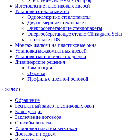
Утепление системы «Татпроф»
Изготовление пластиковых дверей
Установка стеклопакетов
Однокамерные стеклопакеты
Двухкамерные стеклопакеты
Энергосберегающие стеклопакеты
Энергосберегающее стекло Climaguard Solar
Теплопакет DS
Монтаж жалюзи на пластиковые окна
Установка межкомнатных дверей
Установка металлических дверей
Дизайнерские решения
Ламинация
Окраска
Профиль с цветной основой
СЕРВИС
Обращение
Бесплатный замер пластиковых окон
Калькуляция
Заключение договора
Способы оплаты
Установка пластиковых окон
Доставка и подъем
Вывоз мусора