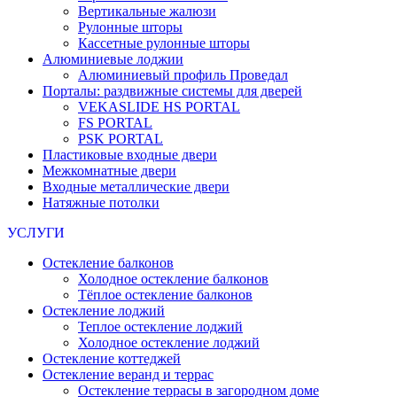
Вертикальные жалюзи
Рулонные шторы
Кассетные рулонные шторы
Алюминиевые лоджии
Алюминиевый профиль Проведал
Порталы: раздвижные системы для дверей
VEKASLIDE HS PORTAL
FS PORTAL
PSK PORTAL
Пластиковые входные двери
Межкомнатные двери
Входные металлические двери
Натяжные потолки
УСЛУГИ
Остекление балконов
Холодное остекление балконов
Тёплое остекление балконов
Остекление лоджий
Теплое остекление лоджий
Холодное остекление лоджий
Остекление коттеджей
Остекление веранд и террас
Остекление террасы в загородном доме