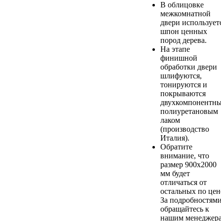
В облицовке
межкомнатной
двери использует
шпон ценных
пород дерева.
На этапе
финишной
обработки двери
шлифуются,
тонируются и
покрываются
двухкомпонентн
полиуретановым
лаком
(производство
Италия).
Обратите
внимание, что
размер 900х2000
мм будет
отличаться от
остальных по цен
За подробностям
обращайтесь к
нашим менеджер