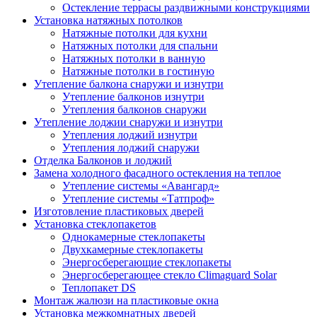
Остекление террасы раздвижными конструкциями
Установка натяжных потолков
Натяжные потолки для кухни
Натяжных потолки для спальни
Натяжных потолки в ванную
Натяжные потолки в гостиную
Утепление балкона снаружи и изнутри
Утепление балконов изнутри
Утепления балконов снаружи
Утепление лоджии снаружи и изнутри
Утепления лоджий изнутри
Утепления лоджий снаружи
Отделка Балконов и лоджий
Замена холодного фасадного остекления на теплое
Утепление системы «Авангард»
Утепление системы «Татпроф»
Изготовление пластиковых дверей
Установка стеклопакетов
Однокамерные стеклопакеты
Двухкамерные стеклопакеты
Энергосберегающие стеклопакеты
Энергосберегающее стекло Climaguard Solar
Теплопакет DS
Монтаж жалюзи на пластиковые окна
Установка межкомнатных дверей