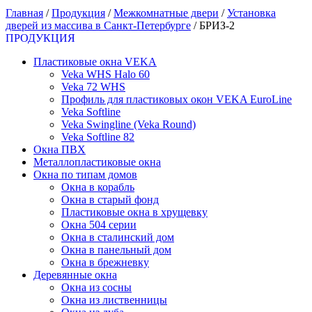
Главная
/
Продукция
/
Межкомнатные двери
/
Установка
дверей из массива в Санкт-Петербурге
/
БРИЗ-2
ПРОДУКЦИЯ
Пластиковые окна VEKA
Veka WHS Halo 60
Veka 72 WHS
Профиль для пластиковых окон VEKA EuroLine
Veka Softline
Veka Swingline (Veka Round)
Veka Softline 82
Окна ПВХ
Металлопластиковые окна
Окна по типам домов
Окна в корабль
Окна в старый фонд
Пластиковые окна в хрущевку
Окна 504 серии
Окна в сталинский дом
Окна в панельный дом
Окна в брежневку
Деревянные окна
Окна из сосны
Окна из лиственницы