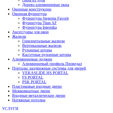
Окна из дуба
Дерево алюминиевые окна
Оконные конструкции
Оконная фурнитура
Фурнитура Siegenia Favorit
Фурнитура Titan AF
Фурнитура Internika
Аксессуары для окон
Жалюзи
Горизонтальные жалюзи
Вертикальные жалюзи
Рулонные шторы
Кассетные рулонные шторы
Алюминиевые лоджии
Алюминиевый профиль Проведал
Порталы: раздвижные системы для дверей
VEKASLIDE HS PORTAL
FS PORTAL
PSK PORTAL
Пластиковые входные двери
Межкомнатные двери
Входные металлические двери
Натяжные потолки
УСЛУГИ