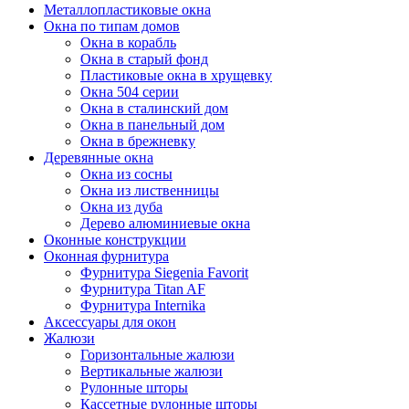
Металлопластиковые окна
Окна по типам домов
Окна в корабль
Окна в старый фонд
Пластиковые окна в хрущевку
Окна 504 серии
Окна в сталинский дом
Окна в панельный дом
Окна в брежневку
Деревянные окна
Окна из сосны
Окна из лиственницы
Окна из дуба
Дерево алюминиевые окна
Оконные конструкции
Оконная фурнитура
Фурнитура Siegenia Favorit
Фурнитура Titan AF
Фурнитура Internika
Аксессуары для окон
Жалюзи
Горизонтальные жалюзи
Вертикальные жалюзи
Рулонные шторы
Кассетные рулонные шторы