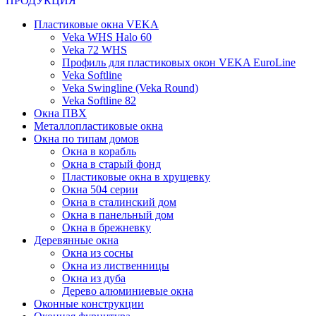
ПРОДУКЦИЯ
Пластиковые окна VEKA
Veka WHS Halo 60
Veka 72 WHS
Профиль для пластиковых окон VEKA EuroLine
Veka Softline
Veka Swingline (Veka Round)
Veka Softline 82
Окна ПВХ
Металлопластиковые окна
Окна по типам домов
Окна в корабль
Окна в старый фонд
Пластиковые окна в хрущевку
Окна 504 серии
Окна в сталинский дом
Окна в панельный дом
Окна в брежневку
Деревянные окна
Окна из сосны
Окна из лиственницы
Окна из дуба
Дерево алюминиевые окна
Оконные конструкции