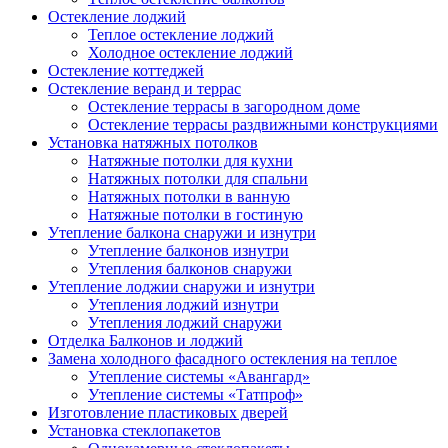
Остекление лоджий
Теплое остекление лоджий
Холодное остекление лоджий
Остекление коттеджей
Остекление веранд и террас
Остекление террасы в загородном доме
Остекление террасы раздвижными конструкциями
Установка натяжных потолков
Натяжные потолки для кухни
Натяжных потолки для спальни
Натяжных потолки в ванную
Натяжные потолки в гостиную
Утепление балкона снаружи и изнутри
Утепление балконов изнутри
Утепления балконов снаружи
Утепление лоджии снаружи и изнутри
Утепления лоджий изнутри
Утепления лоджий снаружи
Отделка Балконов и лоджий
Замена холодного фасадного остекления на теплое
Утепление системы «Авангард»
Утепление системы «Татпроф»
Изготовление пластиковых дверей
Установка стеклопакетов