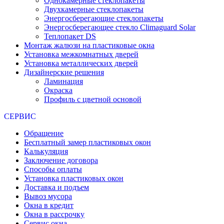
Однокамерные стеклопакеты
Двухкамерные стеклопакеты
Энергосберегающие стеклопакеты
Энергосберегающее стекло Climaguard Solar
Теплопакет DS
Монтаж жалюзи на пластиковые окна
Установка межкомнатных дверей
Установка металлических дверей
Дизайнерские решения
Ламинация
Окраска
Профиль с цветной основой
СЕРВИС
Обращение
Бесплатный замер пластиковых окон
Калькуляция
Заключение договора
Способы оплаты
Установка пластиковых окон
Доставка и подъем
Вывоз мусора
Окна в кредит
Окна в рассрочку
Сервис окна