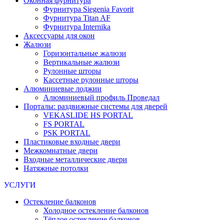
Оконная фурнитура
Фурнитура Siegenia Favorit
Фурнитура Titan AF
Фурнитура Internika
Аксессуары для окон
Жалюзи
Горизонтальные жалюзи
Вертикальные жалюзи
Рулонные шторы
Кассетные рулонные шторы
Алюминиевые лоджии
Алюминиевый профиль Проведал
Порталы: раздвижные системы для дверей
VEKASLIDE HS PORTAL
FS PORTAL
PSK PORTAL
Пластиковые входные двери
Межкомнатные двери
Входные металлические двери
Натяжные потолки
УСЛУГИ
Остекление балконов
Холодное остекление балконов
Тёплое остекление балконов