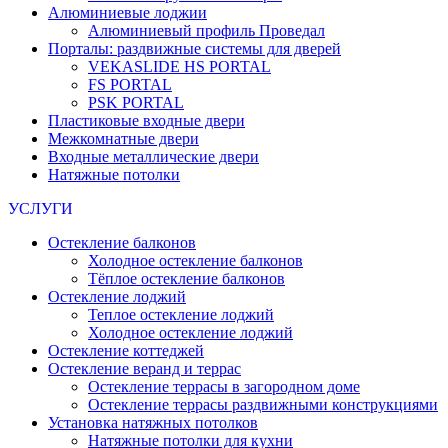
Алюминиевые лоджии
Алюминиевый профиль Проведал
Порталы: раздвижные системы для дверей
VEKASLIDE HS PORTAL
FS PORTAL
PSK PORTAL
Пластиковые входные двери
Межкомнатные двери
Входные металлические двери
Натяжные потолки
УСЛУГИ
Остекление балконов
Холодное остекление балконов
Тёплое остекление балконов
Остекление лоджий
Теплое остекление лоджий
Холодное остекление лоджий
Остекление коттеджей
Остекление веранд и террас
Остекление террасы в загородном доме
Остекление террасы раздвижными конструкциями
Установка натяжных потолков
Натяжные потолки для кухни