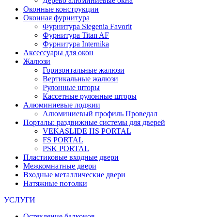
Дерево алюминиевые окна
Оконные конструкции
Оконная фурнитура
Фурнитура Siegenia Favorit
Фурнитура Titan AF
Фурнитура Internika
Аксессуары для окон
Жалюзи
Горизонтальные жалюзи
Вертикальные жалюзи
Рулонные шторы
Кассетные рулонные шторы
Алюминиевые лоджии
Алюминиевый профиль Проведал
Порталы: раздвижные системы для дверей
VEKASLIDE HS PORTAL
FS PORTAL
PSK PORTAL
Пластиковые входные двери
Межкомнатные двери
Входные металлические двери
Натяжные потолки
УСЛУГИ
Остекление балконов