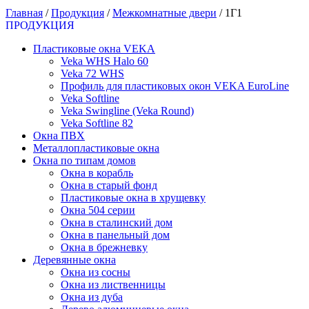
Главная
/
Продукция
/
Межкомнатные двери
/
1Г1
ПРОДУКЦИЯ
Пластиковые окна VEKA
Veka WHS Halo 60
Veka 72 WHS
Профиль для пластиковых окон VEKA EuroLine
Veka Softline
Veka Swingline (Veka Round)
Veka Softline 82
Окна ПВХ
Металлопластиковые окна
Окна по типам домов
Окна в корабль
Окна в старый фонд
Пластиковые окна в хрущевку
Окна 504 серии
Окна в сталинский дом
Окна в панельный дом
Окна в брежневку
Деревянные окна
Окна из сосны
Окна из лиственницы
Окна из дуба