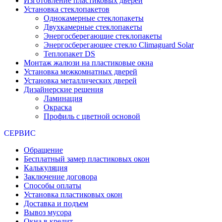
Изготовление пластиковых дверей
Установка стеклопакетов
Однокамерные стеклопакеты
Двухкамерные стеклопакеты
Энергосберегающие стеклопакеты
Энергосберегающее стекло Climaguard Solar
Теплопакет DS
Монтаж жалюзи на пластиковые окна
Установка межкомнатных дверей
Установка металлических дверей
Дизайнерские решения
Ламинация
Окраска
Профиль с цветной основой
СЕРВИС
Обращение
Бесплатный замер пластиковых окон
Калькуляция
Заключение договора
Способы оплаты
Установка пластиковых окон
Доставка и подъем
Вывоз мусора
Окна в кредит