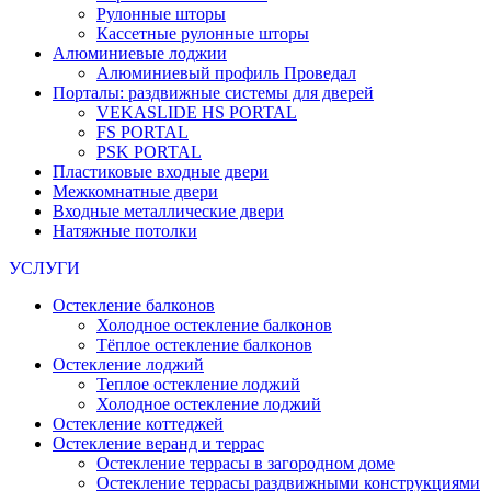
Рулонные шторы
Кассетные рулонные шторы
Алюминиевые лоджии
Алюминиевый профиль Проведал
Порталы: раздвижные системы для дверей
VEKASLIDE HS PORTAL
FS PORTAL
PSK PORTAL
Пластиковые входные двери
Межкомнатные двери
Входные металлические двери
Натяжные потолки
УСЛУГИ
Остекление балконов
Холодное остекление балконов
Тёплое остекление балконов
Остекление лоджий
Теплое остекление лоджий
Холодное остекление лоджий
Остекление коттеджей
Остекление веранд и террас
Остекление террасы в загородном доме
Остекление террасы раздвижными конструкциями