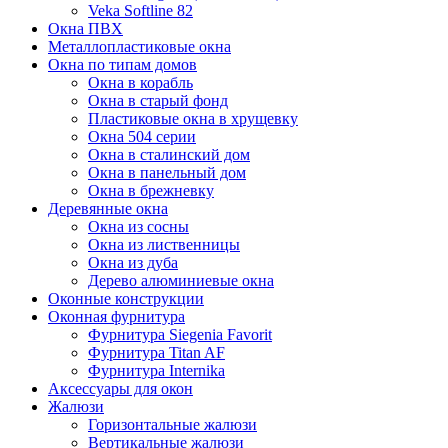
Veka Softline 82
Окна ПВХ
Металлопластиковые окна
Окна по типам домов
Окна в корабль
Окна в старый фонд
Пластиковые окна в хрущевку
Окна 504 серии
Окна в сталинский дом
Окна в панельный дом
Окна в брежневку
Деревянные окна
Окна из сосны
Окна из лиственницы
Окна из дуба
Дерево алюминиевые окна
Оконные конструкции
Оконная фурнитура
Фурнитура Siegenia Favorit
Фурнитура Titan AF
Фурнитура Internika
Аксессуары для окон
Жалюзи
Горизонтальные жалюзи
Вертикальные жалюзи