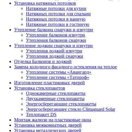
Установка натяжных потолков
Натяжные потолки для кухни
Натяжных потолки для спальни
Натяжных потолки в ванную
Натяжные потолки в гостиную
Утепление балкона снаружи и изнутри
Утепление балконов изнутри
Утепления балконов снаружи
Утепление лоджии снаружи и изнутри
Утепления лоджий изнутри
Утепления лоджий снаружи
Отделка Балконов и лоджий
Замена холодного фасадного остекления на теплое
Утепление системы «Авангард»
Утепление системы «Татпроф»
Изготовление пластиковых дверей
Установка стеклопакетов
Однокамерные стеклопакеты
Двухкамерные стеклопакеты
Энергосберегающие стеклопакеты
Энергосберегающее стекло Climaguard Solar
Теплопакет DS
Монтаж жалюзи на пластиковые окна
Установка межкомнатных дверей
Установка металлических дверей