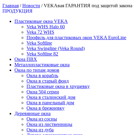
Главная
/
Новости
/
VEKAвая ГАРАНТИЯ под защитой закона
ПРОДУКЦИЯ
Пластиковые окна VEKA
Veka WHS Halo 60
Veka 72 WHS
Профиль для пластиковых окон VEKA EuroLine
Veka Softline
Veka Swingline (Veka Round)
Veka Softline 82
Окна ПВХ
Металлопластиковые окна
Окна по типам домов
Окна в корабль
Окна в старый фонд
Пластиковые окна в хрущевку
Окна 504 серии
Окна в сталинский дом
Окна в панельный дом
Окна в брежневку
Деревянные окна
Окна из сосны
Окна из лиственницы
Окна из дуба