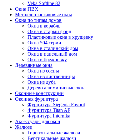
Veka Softline 82
Окна ПВХ
Металлопластиковые окна
Окна по типам домов
Окна в корабль
Окна в старый фонд
Пластиковые окна в хрущевку
Окна 504 серии
Окна в сталинский дом
Окна в панельный дом
Окна в брежневку
Деревянные окна
Окна из сосны
Окна из лиственницы
Окна из дуба
Дерево алюминиевые окна
Оконные конструкции
Оконная фурнитура
Фурнитура Siegenia Favorit
Фурнитура Titan AF
Фурнитура Internika
Аксессуары для окон
Жалюзи
Горизонтальные жалюзи
Вертикальные жалюзи