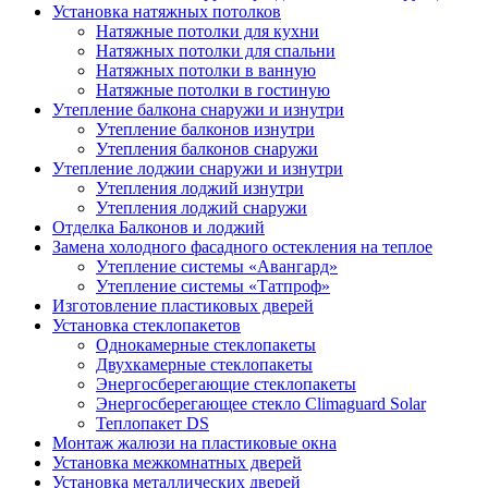
Установка натяжных потолков
Натяжные потолки для кухни
Натяжных потолки для спальни
Натяжных потолки в ванную
Натяжные потолки в гостиную
Утепление балкона снаружи и изнутри
Утепление балконов изнутри
Утепления балконов снаружи
Утепление лоджии снаружи и изнутри
Утепления лоджий изнутри
Утепления лоджий снаружи
Отделка Балконов и лоджий
Замена холодного фасадного остекления на теплое
Утепление системы «Авангард»
Утепление системы «Татпроф»
Изготовление пластиковых дверей
Установка стеклопакетов
Однокамерные стеклопакеты
Двухкамерные стеклопакеты
Энергосберегающие стеклопакеты
Энергосберегающее стекло Climaguard Solar
Теплопакет DS
Монтаж жалюзи на пластиковые окна
Установка межкомнатных дверей
Установка металлических дверей