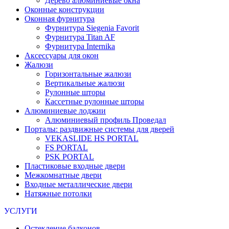
Дерево алюминиевые окна
Оконные конструкции
Оконная фурнитура
Фурнитура Siegenia Favorit
Фурнитура Titan AF
Фурнитура Internika
Аксессуары для окон
Жалюзи
Горизонтальные жалюзи
Вертикальные жалюзи
Рулонные шторы
Кассетные рулонные шторы
Алюминиевые лоджии
Алюминиевый профиль Проведал
Порталы: раздвижные системы для дверей
VEKASLIDE HS PORTAL
FS PORTAL
PSK PORTAL
Пластиковые входные двери
Межкомнатные двери
Входные металлические двери
Натяжные потолки
УСЛУГИ
Остекление балконов