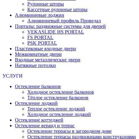
Рулонные шторы
Кассетные рулонные шторы
Алюминиевые лоджии
Алюминиевый профиль Проведал
Порталы: раздвижные системы для дверей
VEKASLIDE HS PORTAL
FS PORTAL
PSK PORTAL
Пластиковые входные двери
Межкомнатные двери
Входные металлические двери
Натяжные потолки
УСЛУГИ
Остекление балконов
Холодное остекление балконов
Тёплое остекление балконов
Остекление лоджий
Теплое остекление лоджий
Холодное остекление лоджий
Остекление коттеджей
Остекление веранд и террас
Остекление террасы в загородном доме
Остекление террасы раздвижными конструкциями