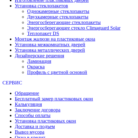
Изготовление пластиковых дверей
Установка стеклопакетов
Однокамерные стеклопакеты
Двухкамерные стеклопакеты
Энергосберегающие стеклопакеты
Энергосберегающее стекло Climaguard Solar
Теплопакет DS
Монтаж жалюзи на пластиковые окна
Установка межкомнатных дверей
Установка металлических дверей
Дизайнерские решения
Ламинация
Окраска
Профиль с цветной основой
СЕРВИС
Обращение
Бесплатный замер пластиковых окон
Калькуляция
Заключение договора
Способы оплаты
Установка пластиковых окон
Доставка и подъем
Вывоз мусора
Окна в кредит