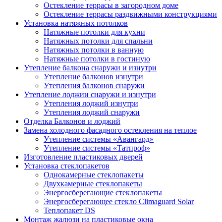
Остекление террасы в загородном доме
Остекление террасы раздвижными конструкциями
Установка натяжных потолков
Натяжные потолки для кухни
Натяжных потолки для спальни
Натяжных потолки в ванную
Натяжные потолки в гостиную
Утепление балкона снаружи и изнутри
Утепление балконов изнутри
Утепления балконов снаружи
Утепление лоджии снаружи и изнутри
Утепления лоджий изнутри
Утепления лоджий снаружи
Отделка Балконов и лоджий
Замена холодного фасадного остекления на теплое
Утепление системы «Авангард»
Утепление системы «Татпроф»
Изготовление пластиковых дверей
Установка стеклопакетов
Однокамерные стеклопакеты
Двухкамерные стеклопакеты
Энергосберегающие стеклопакеты
Энергосберегающее стекло Climaguard Solar
Теплопакет DS
Монтаж жалюзи на пластиковые окна