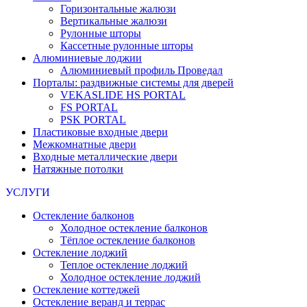
Горизонтальные жалюзи
Вертикальные жалюзи
Рулонные шторы
Кассетные рулонные шторы
Алюминиевые лоджии
Алюминиевый профиль Проведал
Порталы: раздвижные системы для дверей
VEKASLIDE HS PORTAL
FS PORTAL
PSK PORTAL
Пластиковые входные двери
Межкомнатные двери
Входные металлические двери
Натяжные потолки
УСЛУГИ
Остекление балконов
Холодное остекление балконов
Тёплое остекление балконов
Остекление лоджий
Теплое остекление лоджий
Холодное остекление лоджий
Остекление коттеджей
Остекление веранд и террас