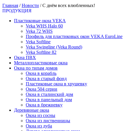
Главная
/
Новости
/
С днём всех влюбленных!
ПРОДУКЦИЯ
Пластиковые окна VEKA
Veka WHS Halo 60
Veka 72 WHS
Профиль для пластиковых окон VEKA EuroLine
Veka Softline
Veka Swingline (Veka Round)
Veka Softline 82
Окна ПВХ
Металлопластиковые окна
Окна по типам домов
Окна в корабль
Окна в старый фонд
Пластиковые окна в хрущевку
Окна 504 серии
Окна в сталинский дом
Окна в панельный дом
Окна в брежневку
Деревянные окна
Окна из сосны
Окна из лиственницы
Окна из дуба