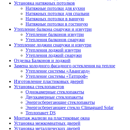
Установка натяжных потолков
Натяжные потолки для кухни
Натяжных потолки для спальни
Натяжных потолки в ванную
Натяжные потолки в гостиную
Утепление балкона снаружи и изнутри
Утепление балконов изнутри
Утепления балконов снаружи
Утепление лоджии снаружи и изнутри
Утепления лоджий изнутри
Утепления лоджий снаружи
Отделка Балконов и лоджий
Замена холодного фасадного остекления на теплое
Утепление системы «Авангард»
Утепление системы «Татпроф»
Изготовление пластиковых дверей
Установка стеклопакетов
Однокамерные стеклопакеты
Двухкамерные стеклопакеты
Энергосберегающие стеклопакеты
Энергосберегающее стекло Climaguard Solar
Теплопакет DS
Монтаж жалюзи на пластиковые окна
Установка межкомнатных дверей
Установка металлических дверей