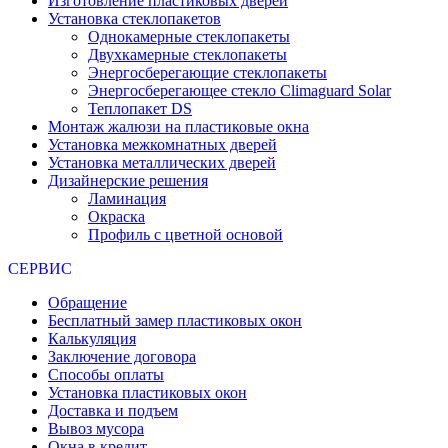
Изготовление пластиковых дверей
Установка стеклопакетов
Однокамерные стеклопакеты
Двухкамерные стеклопакеты
Энергосберегающие стеклопакеты
Энергосберегающее стекло Climaguard Solar
Теплопакет DS
Монтаж жалюзи на пластиковые окна
Установка межкомнатных дверей
Установка металлических дверей
Дизайнерские решения
Ламинация
Окраска
Профиль с цветной основой
СЕРВИС
Обращение
Бесплатный замер пластиковых окон
Калькуляция
Заключение договора
Способы оплаты
Установка пластиковых окон
Доставка и подъем
Вывоз мусора
Окна в кредит