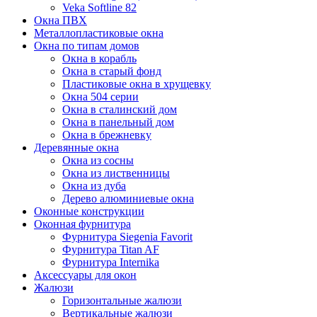
Veka Softline 82
Окна ПВХ
Металлопластиковые окна
Окна по типам домов
Окна в корабль
Окна в старый фонд
Пластиковые окна в хрущевку
Окна 504 серии
Окна в сталинский дом
Окна в панельный дом
Окна в брежневку
Деревянные окна
Окна из сосны
Окна из лиственницы
Окна из дуба
Дерево алюминиевые окна
Оконные конструкции
Оконная фурнитура
Фурнитура Siegenia Favorit
Фурнитура Titan AF
Фурнитура Internika
Аксессуары для окон
Жалюзи
Горизонтальные жалюзи
Вертикальные жалюзи