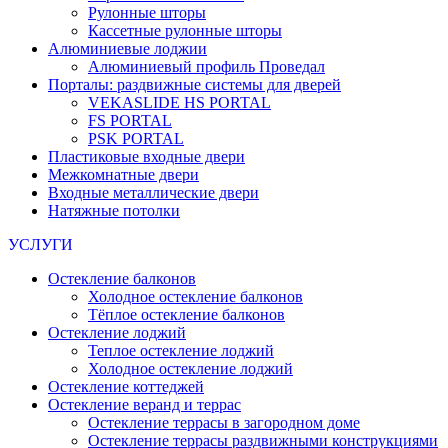
Рулонные шторы
Кассетные рулонные шторы
Алюминиевые лоджии
Алюминиевый профиль Проведал
Порталы: раздвижные системы для дверей
VEKASLIDE HS PORTAL
FS PORTAL
PSK PORTAL
Пластиковые входные двери
Межкомнатные двери
Входные металлические двери
Натяжные потолки
УСЛУГИ
Остекление балконов
Холодное остекление балконов
Тёплое остекление балконов
Остекление лоджий
Теплое остекление лоджий
Холодное остекление лоджий
Остекление коттеджей
Остекление веранд и террас
Остекление террасы в загородном доме
Остекление террасы раздвижными конструкциями