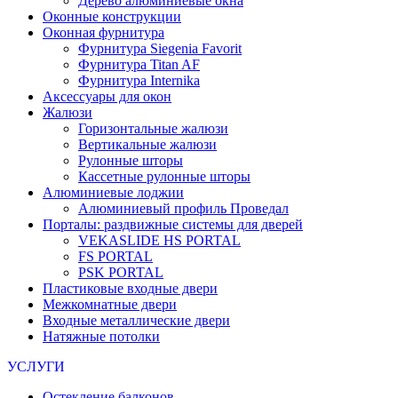
Дерево алюминиевые окна
Оконные конструкции
Оконная фурнитура
Фурнитура Siegenia Favorit
Фурнитура Titan AF
Фурнитура Internika
Аксессуары для окон
Жалюзи
Горизонтальные жалюзи
Вертикальные жалюзи
Рулонные шторы
Кассетные рулонные шторы
Алюминиевые лоджии
Алюминиевый профиль Проведал
Порталы: раздвижные системы для дверей
VEKASLIDE HS PORTAL
FS PORTAL
PSK PORTAL
Пластиковые входные двери
Межкомнатные двери
Входные металлические двери
Натяжные потолки
УСЛУГИ
Остекление балконов