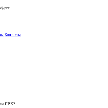
рбурге
вы
Контакты
 или ПВХ?