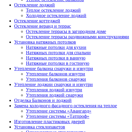
Остекление лоджий
Теплое остекление лоджий
Холодное остекление лоджий
Остекление коттеджей
Остекление веранд и террас
Остекление террасы в загородном доме
Остекление террасы раздвижными конструкциями
Установка натяжных потолков
Натяжные потолки для кухни
Натяжных потолки для спальни
Натяжных потолки в ванную
Натяжные потолки в гостиную
Утепление балкона снаружи и изнутри
Утепление балконов изнутри
Утепления балконов снаружи
Утепление лоджии снаружи и изнутри
Утепления лоджий изнутри
Утепления лоджий снаружи
Отделка Балконов и лоджий
Замена холодного фасадного остекления на теплое
Утепление системы «Авангард»
Утепление системы «Татпроф»
Изготовление пластиковых дверей
Установка стеклопакетов