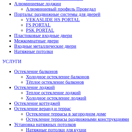
Алюминиевые лоджии
Алюминиевый профиль Проведал
Порталы: раздвижные системы для дверей
VEKASLIDE HS PORTAL
FS PORTAL
PSK PORTAL
Пластиковые входные двери
Межкомнатные двери
Входные металлические двери
Натяжные потолки
УСЛУГИ
Остекление балконов
Холодное остекление балконов
Тёплое остекление балконов
Остекление лоджий
Теплое остекление лоджий
Холодное остекление лоджий
Остекление коттеджей
Остекление веранд и террас
Остекление террасы в загородном доме
Остекление террасы раздвижными конструкциями
Установка натяжных потолков
Натяжные потолки для кухни