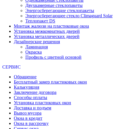
Однокамерные стеклопакеты
Двухкамерные стеклопакеты
Энергосберегающие стеклопакеты
Энергосберегающее стекло Climaguard Solar
Теплопакет DS
Монтаж жалюзи на пластиковые окна
Установка межкомнатных дверей
Установка металлических дверей
Дизайнерские решения
Ламинация
Окраска
Профиль с цветной основой
СЕРВИС
Обращение
Бесплатный замер пластиковых окон
Калькуляция
Заключение договора
Способы оплаты
Установка пластиковых окон
Доставка и подъем
Вывоз мусора
Окна в кредит
Окна в рассрочку
Сервис окна