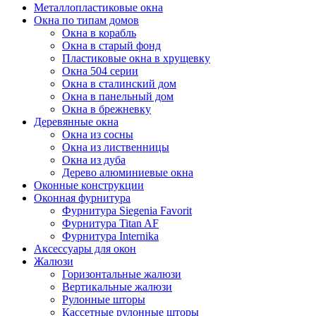
Металлопластиковые окна
Окна по типам домов
Окна в корабль
Окна в старый фонд
Пластиковые окна в хрущевку
Окна 504 серии
Окна в сталинский дом
Окна в панельный дом
Окна в брежневку
Деревянные окна
Окна из сосны
Окна из лиственницы
Окна из дуба
Дерево алюминиевые окна
Оконные конструкции
Оконная фурнитура
Фурнитура Siegenia Favorit
Фурнитура Titan AF
Фурнитура Internika
Аксессуары для окон
Жалюзи
Горизонтальные жалюзи
Вертикальные жалюзи
Рулонные шторы
Кассетные рулонные шторы