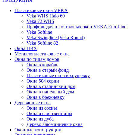
ПРОДУКЦИЯ
Пластиковые окна VEKA
Veka WHS Halo 60
Veka 72 WHS
Профиль для пластиковых окон VEKA EuroLine
Veka Softline
Veka Swingline (Veka Round)
Veka Softline 82
Окна ПВХ
Металлопластиковые окна
Окна по типам домов
Окна в корабль
Окна в старый фонд
Пластиковые окна в хрущевку
Окна 504 серии
Окна в сталинский дом
Окна в панельный дом
Окна в брежневку
Деревянные окна
Окна из сосны
Окна из лиственницы
Окна из дуба
Дерево алюминиевые окна
Оконные конструкции