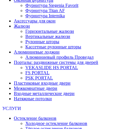
Оконная фурнитура
Фурнитура Siegenia Favorit
Фурнитура Titan AF
Фурнитура Internika
Аксессуары для окон
Жалюзи
Горизонтальные жалюзи
Вертикальные жалюзи
Рулонные шторы
Кассетные рулонные шторы
Алюминиевые лоджии
Алюминиевый профиль Проведал
Порталы: раздвижные системы для дверей
VEKASLIDE HS PORTAL
FS PORTAL
PSK PORTAL
Пластиковые входные двери
Межкомнатные двери
Входные металлические двери
Натяжные потолки
УСЛУГИ
Остекление балконов
Холодное остекление балконов
Тёплое остекление балконов