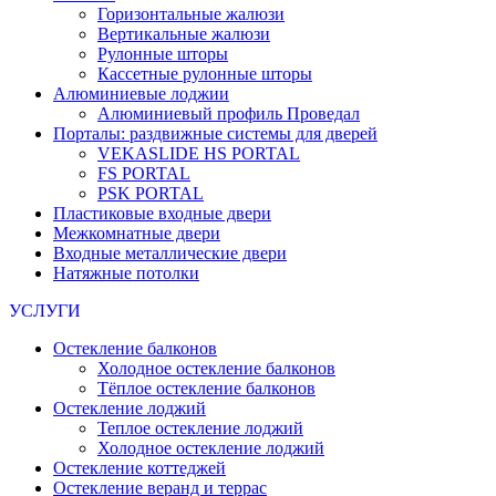
Горизонтальные жалюзи
Вертикальные жалюзи
Рулонные шторы
Кассетные рулонные шторы
Алюминиевые лоджии
Алюминиевый профиль Проведал
Порталы: раздвижные системы для дверей
VEKASLIDE HS PORTAL
FS PORTAL
PSK PORTAL
Пластиковые входные двери
Межкомнатные двери
Входные металлические двери
Натяжные потолки
УСЛУГИ
Остекление балконов
Холодное остекление балконов
Тёплое остекление балконов
Остекление лоджий
Теплое остекление лоджий
Холодное остекление лоджий
Остекление коттеджей
Остекление веранд и террас