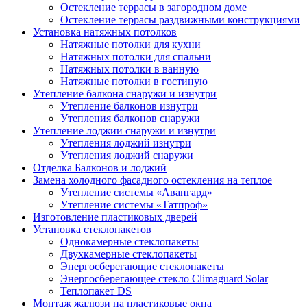
Остекление террасы в загородном доме
Остекление террасы раздвижными конструкциями
Установка натяжных потолков
Натяжные потолки для кухни
Натяжных потолки для спальни
Натяжных потолки в ванную
Натяжные потолки в гостиную
Утепление балкона снаружи и изнутри
Утепление балконов изнутри
Утепления балконов снаружи
Утепление лоджии снаружи и изнутри
Утепления лоджий изнутри
Утепления лоджий снаружи
Отделка Балконов и лоджий
Замена холодного фасадного остекления на теплое
Утепление системы «Авангард»
Утепление системы «Татпроф»
Изготовление пластиковых дверей
Установка стеклопакетов
Однокамерные стеклопакеты
Двухкамерные стеклопакеты
Энергосберегающие стеклопакеты
Энергосберегающее стекло Climaguard Solar
Теплопакет DS
Монтаж жалюзи на пластиковые окна